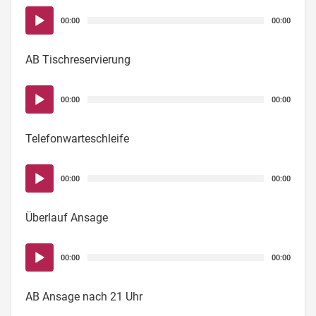
Audio-
00:00
00:00
Player
AB Tischreservierung
Audio-
00:00
00:00
Player
Telefonwarteschleife
Audio-
00:00
00:00
Player
Überlauf Ansage
Audio-
00:00
00:00
Player
AB Ansage nach 21 Uhr