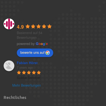
1a-telefonansagen
4.9
Basierend auf 54
Bewertungen
powered by
G
o
o
g
l
e
bewerte uns auf
Fabian Hörst
7 years ago
Subba Service!
Mehr Bewertungen
Rechtliches