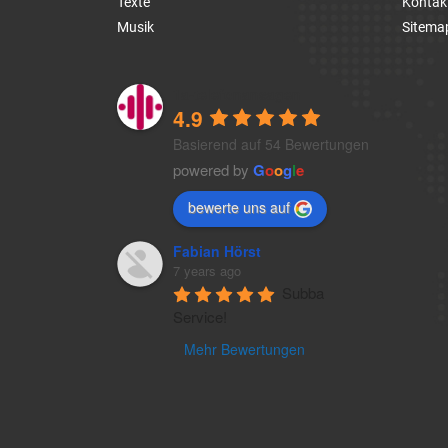
Texte
Kontak
Musik
Sitema
1a-telefonansagen
4.9
Basierend auf 54 Bewertungen
powered by
G
o
o
g
l
e
bewerte uns auf
Fabian Hörst
7 years ago
Subba 
Service!
Mehr Bewertungen