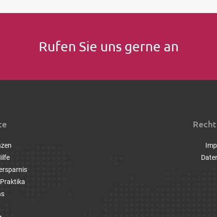
Rufen Sie uns gerne an
ce
Recht
nzen
Imp
ilfe
Date
ersparnis
Praktika
ns