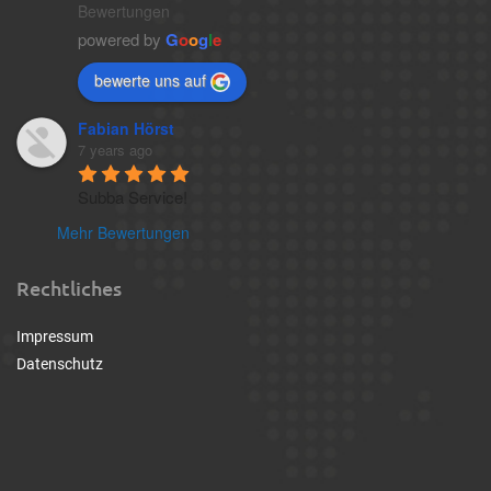
Bewertungen
powered by
G
o
o
g
l
e
bewerte uns auf
Fabian Hörst
7 years ago
Subba Service!
Mehr Bewertungen
Rechtliches
Impressum
Datenschutz