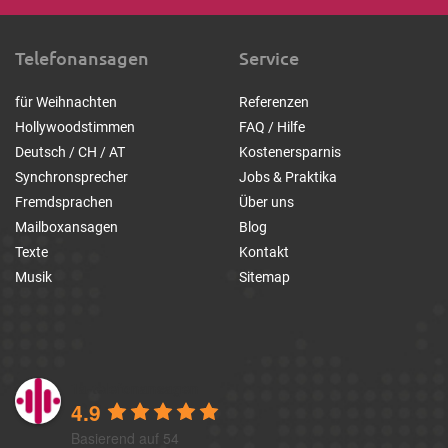
Telefonansagen
Service
für Weihnachten
Referenzen
Hollywoodstimmen
FAQ / Hilfe
Deutsch / CH / AT
Kostenersparnis
Synchronsprecher
Jobs & Praktika
Fremdsprachen
Über uns
Mailboxansagen
Blog
Texte
Kontakt
Musik
Sitemap
1a-telefonansagen
4.9
Basierend auf 54