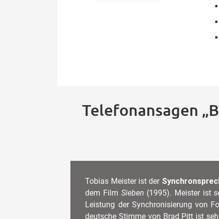
Telefonansagen „Br
Tobias Meister ist der
Synchronsprech
dem Film
Sieben
(1995). Meister ist s
Leistung der Synchronisierung von Fo
deutsche Stimme von Brad Pitt ist se