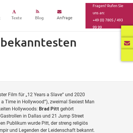
Fragen? Rufen Sie
uns an:
k
Texte
Blog
Anfrage
+49 (0) 7805 / 493
99 99
r bekanntesten
ter Film für „12 Years a Slave“ und 2020
n a Time in Hollywood“), zweimal Sexiest Man
keiten Hollywoods:
Brad Pitt
gehört
 Gastrollen in Dallas und 21 Jump Street
n Publikum wurde Pitt, der streng religiös
ampir und Legenden der Leidenschaft bekannt.