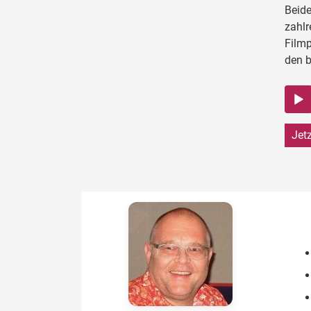
Beide
zahlr
Filmp
den b
Audio
Playe
Jet