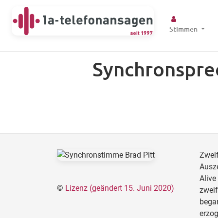
Stimmen
Synchronsprec
Zweif
Ausze
Alive
©
Lizenz (geändert 15. Juni 2020)
zweif
began
erzog