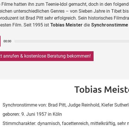
 Filme hatten ihn zum Teenie-Idol gemacht, doch in den folgend
eichen unterschiedlichen Genres – von Sieben Jahre in Tibet bis
roduzent ist Brad Pitt sehr erfolgreich. Sein historisches Filmd
esten Film. Seit 1995 ist
Tobias Meister
die
Synchronstimme 
-
00:00
r
zt anrufen & kostenlose Beratung bekommen!
Tobias Meist
Synchronstimme von: Brad Pitt, Judge Reinhold, Kiefer Suther
geboren: 9. Juni 1957 in Köln
Stimmcharakter: dynamisch, facettenreich, mittelkräftig, sehr