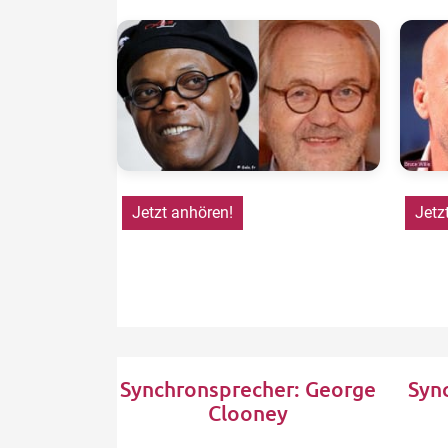
Jetzt anhören!
Jetz
Synchronsprecher: George
Syn
Clooney