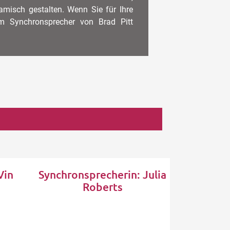
misch gestalten. Wenn Sie für Ihre
m Synchronsprecher von Brad Pitt
Vin
Synchronsprecherin: Julia
Roberts