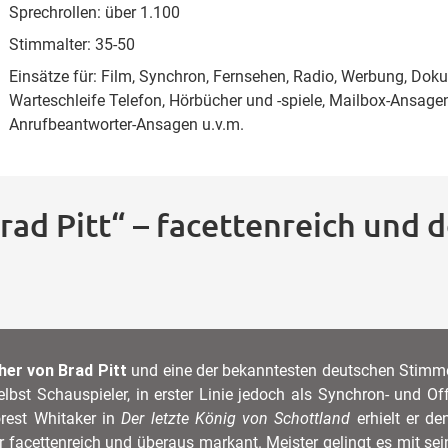
Sprechrollen: über 1.100
Stimmalter: 35-50
Einsätze für: Film, Synchron, Fernsehen, Radio, Werbung, Do
Warteschleife Telefon, Hörbücher und -spiele, Mailbox-Ansag
Anrufbeantworter-Ansagen u.v.m.
ad Pitt“ – facettenreich und
er von Brad Pitt
und eine der bekanntesten deutschen Stimmen
elbst Schauspieler, in erster Linie jedoch als Synchron- und Of
rest Whitaker in
Der letzte König von Schottland
erhielt er de
hr facettenreich und überaus markant. Meister gelingt es mit 