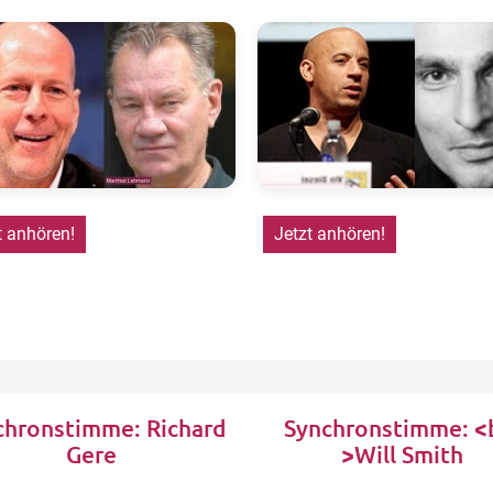
t anhören!
Jetzt anhören!
chronstimme: Richard
Synchronstimme: <
Gere
>Will Smith