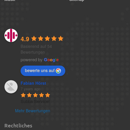
1a-telefonansagen
4.9
Basierend auf 54
Bewertungen
powered by
G
o
o
g
l
e
bewerte uns auf
Fabian Hörst
7 years ago
Subba Service!
Mehr Bewertungen
Rechtliches