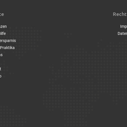
ce
Recht
nzen
Imp
ilfe
Date
ersparnis
Praktika
ns
t
p