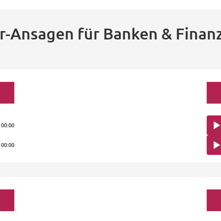
-Ansagen für Banken & Finanz
Aud
00:00
Play
Aud
00:00
Play