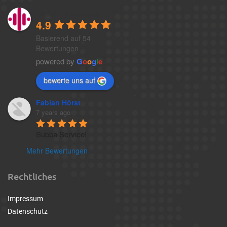
1a-telefonansagen
4.9
Basierend auf 54
Bewertungen
powered by
G
o
o
g
l
e
bewerte uns auf
Fabian Hörst
7 years ago
Subba Service!
Mehr Bewertungen
Rechtliches
Impressum
Datenschutz