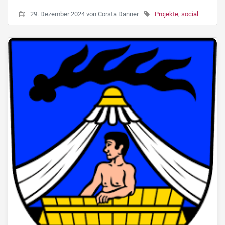
29. Dezember 2024
von
Corsta Danner
Projekte
,
social