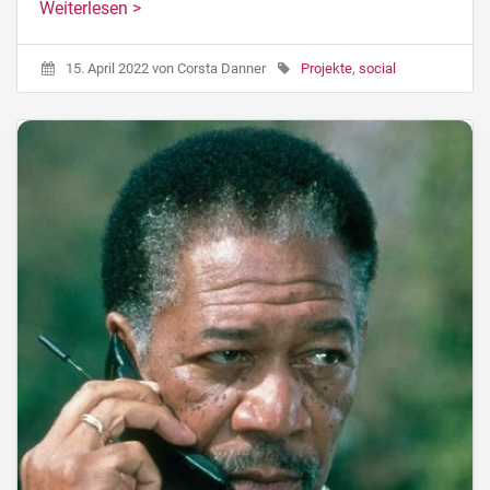
Weiterlesen >
15. April 2022
von
Corsta Danner
Projekte
,
social