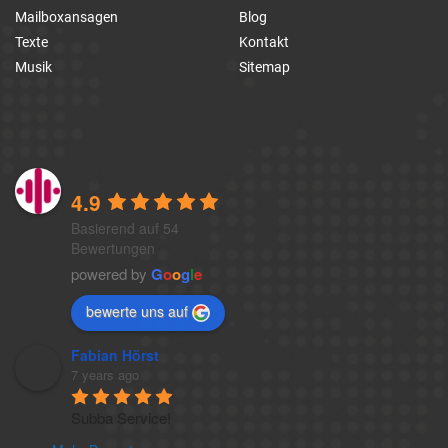
Mailboxansagen
Blog
Texte
Kontakt
Musik
Sitemap
1a-telefonansagen
4.9
Basierend auf 54
Bewertungen
powered by
G
o
o
g
l
e
bewerte uns auf
Fabian Hörst
7 years ago
Subba Service!