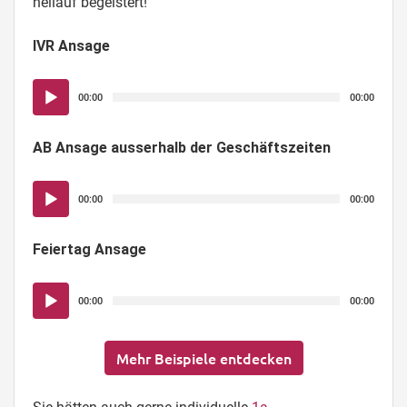
hellauf begeistert!
IVR Ansage
Audio-
00:00
00:00
Player
AB Ansage ausserhalb der Geschäftszeiten
Audio-
00:00
00:00
Player
Feiertag Ansage
Audio-
00:00
00:00
Player
Mehr Beispiele entdecken