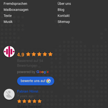
Fremdsprachen
Über uns
Mailboxansagen
Blog
Texte
Kontakt
Musik
Sitemap
1a-telefonansagen
4.9
Basierend auf 54
Bewertungen
powered by
G
o
o
g
l
e
bewerte uns auf
Fabian Hörst
7 years ago
Subba Service!