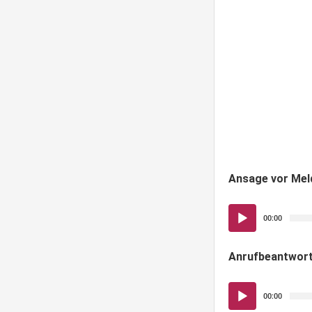
Ansage vor Meld
Audio-
00:00
Player
Anrufbeantwort
Audio-
00:00
Player