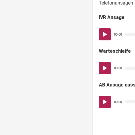
Telefonansagen
IVR Ansage
Audio-
00:00
Player
Warteschleife
Audio-
00:00
Player
AB Ansage auss
Audio-
00:00
Player