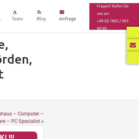
Fragen? Rufen Sie
uns an:
k
Texte
Blog
Anfrage
+49 (0) 7805 / 493
99 99
e,
rden,
t
mhaus – Computer –
re – PC Spezialist
»
I !!!