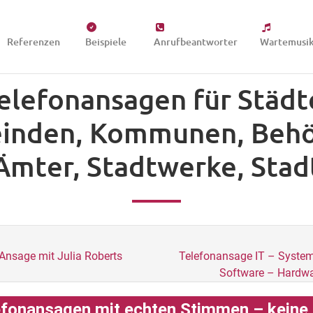
Referenzen
Beispiele
Anrufbeantworter
Wartemusi
elefonansagen für Städt
inden, Kommunen, Behö
Ämter, Stadtwerke, Stad
Ansage mit Julia Roberts
Telefonansage IT – Syste
Software – Hardwa
fonansagen mit echten Stimmen – keine K