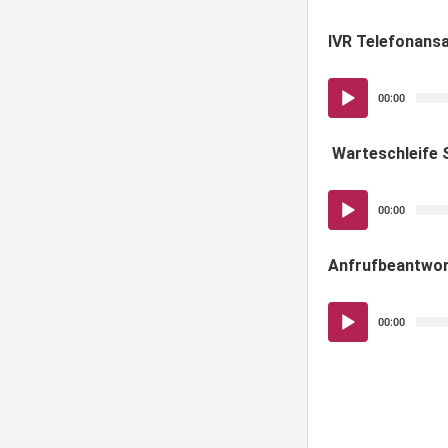
IVR Telefonans
Audio-
00:00
Player
Warteschleife 
Audio-
00:00
Player
Anfrufbeantwor
Audio-
00:00
Player