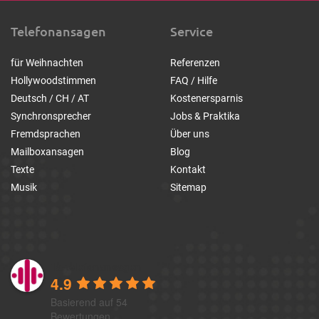
Telefonansagen
Service
für Weihnachten
Referenzen
Hollywoodstimmen
FAQ / Hilfe
Deutsch / CH / AT
Kostenersparnis
Synchronsprecher
Jobs & Praktika
Fremdsprachen
Über uns
Mailboxansagen
Blog
Texte
Kontakt
Musik
Sitemap
1a-telefonansagen
4.9
Basierend auf 54
Bewertungen