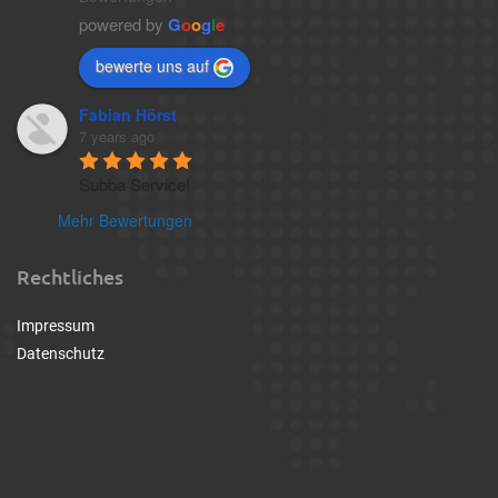
powered by
G
o
o
g
l
e
bewerte uns auf
Fabian Hörst
7 years ago
Subba Service!
Mehr Bewertungen
Rechtliches
Impressum
Datenschutz