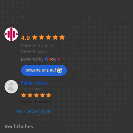
1a-telefonansagen
4.9
Basierend auf 54
Bewertungen
powered by
G
o
o
g
l
e
bewerte uns auf
Fabian Hörst
7 years ago
Subba Service!
Mehr Bewertungen
Rechtliches