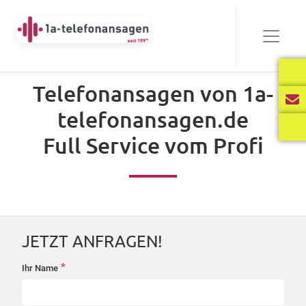
Bewährt
Telefonansagen von 1a-
Audio-
telefonansagen.de
00:00
03:40
Player
Full Service vom Profi
Frisch
Audio-
00:00
02:31
Player
JETZT ANFRAGEN!
International
*
Ihr Name
startseite-
Audio-
anfrage
00:00
02:34
Player