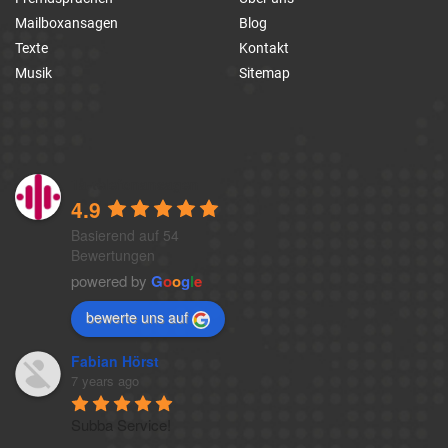
Mailboxansagen
Blog
Texte
Kontakt
Musik
Sitemap
1a-telefonansagen
4.9
Basierend auf 54
Bewertungen
powered by
G
o
o
g
l
e
bewerte uns auf
Fabian Hörst
7 years ago
Subba Service!