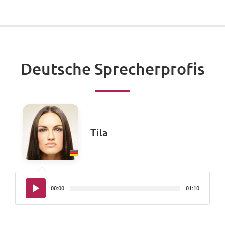
Deutsche Sprecherprofis
Tila
Audio-
00:00
01:10
Player