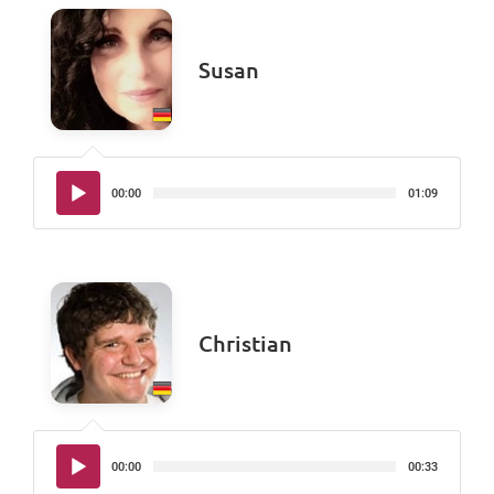
Susan
Audio-
00:00
01:09
Player
Christian
Audio-
00:00
00:33
Player