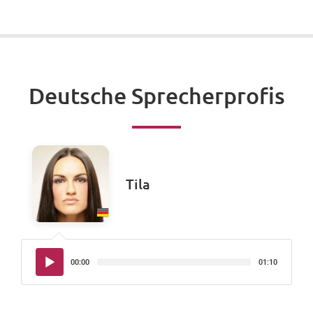
Deutsche Sprecherprofis
Tila
Audio-
00:00
01:10
Player