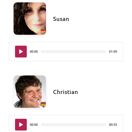
Susan
Audio-
00:00
01:09
Player
Christian
Audio-
00:00
00:33
Player