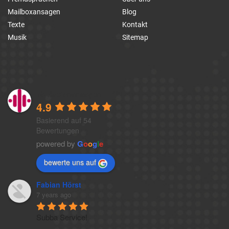
Mailboxansagen
Blog
Texte
Kontakt
Musik
Sitemap
1a-telefonansagen
4.9
Basierend auf 54
Bewertungen
powered by
G
o
o
g
l
e
bewerte uns auf
Fabian Hörst
7 years ago
Subba Service!