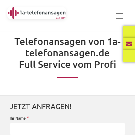
Bewährt
Telefonansagen von 1a-
Audio-
telefonansagen.de
00:00
03:40
Player
Full Service vom Profi
Frisch
Audio-
00:00
02:31
Player
JETZT ANFRAGEN!
International
*
Ihr Name
startseite-
Audio-
anfrage
00:00
02:34
Player