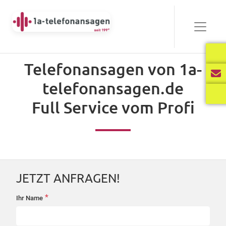
Bewährt
Telefonansagen von 1a-
Audio-
telefonansagen.de
00:00
03:40
Player
Full Service vom Profi
Frisch
Audio-
00:00
02:31
Player
JETZT ANFRAGEN!
International
*
Ihr Name
startseite-
Audio-
anfrage
00:00
02:34
Player