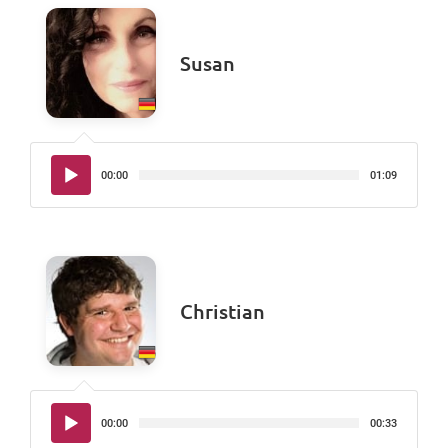
Susan
Audio-
00:00
01:09
Player
Christian
Audio-
00:00
00:33
Player