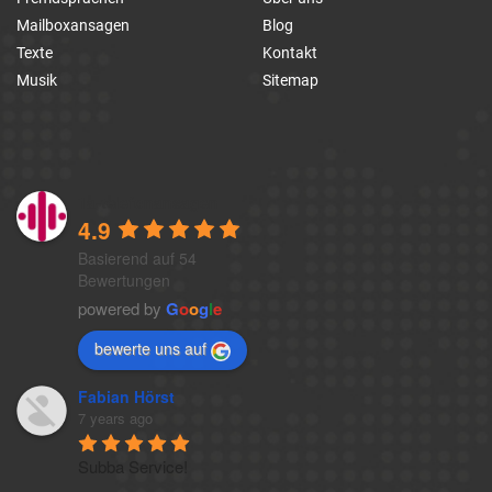
Mailboxansagen
Blog
Texte
Kontakt
Musik
Sitemap
1a-telefonansagen
4.9
Basierend auf 54
Bewertungen
powered by
G
o
o
g
l
e
bewerte uns auf
Fabian Hörst
7 years ago
Subba Service!