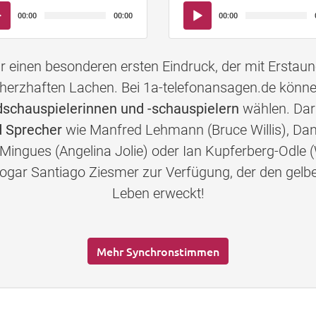
io-
Audio-
00:00
00:00
00:00
yer
Player
einen besonderen ersten Eindruck, der mit Erstau
herzhaften Lachen. Bei 1a-telefonansagen.de könn
chauspielerinnen und -schauspielern
wählen. Daru
 Sprecher
wie Manfred Lehmann (Bruce Willis), Dan
-Mingues (Angelina Jolie) oder Ian Kupferberg-Odle (
s sogar Santiago Ziesmer zur Verfügung, der den 
Leben erweckt!
Mehr Synchronstimmen