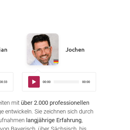
ian
Jochen
Audio-
00:33
00:00
00:00
Player
iten mit
über 2.000 professionellen
e entwickeln. Sie zeichnen sich durch
haufnahmen
langjährige Erfahrung
,
von Bayerisch, über Sächsisch, bis