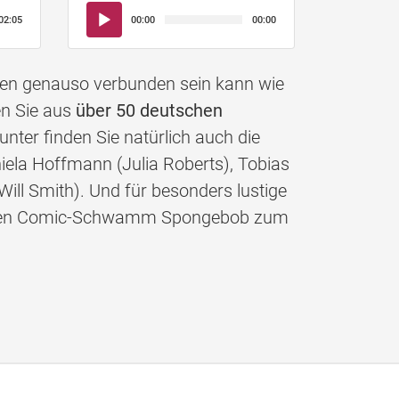
Audio-
02:05
00:00
00:00
Player
nen genauso verbunden sein kann wie
en Sie aus
über 50 deutschen
nter finden Sie natürlich auch die
iela Hoffmann (Julia Roberts), Tobias
Will Smith). Und für besonders lustige
gelben Comic-Schwamm Spongebob zum