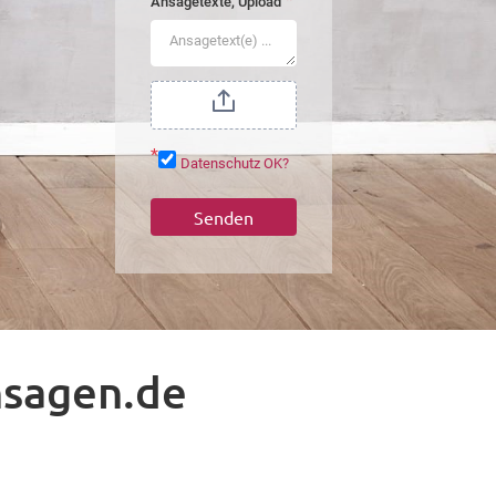
*
Ansagetexte, Upload
*
Datenschutz OK?
Senden
nsagen.de