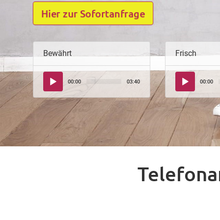
Hier zur Sofortanfrage
Bewährt
Frisch
Audio-
Audio-
00:00
03:40
00:00
Player
Player
Telefona