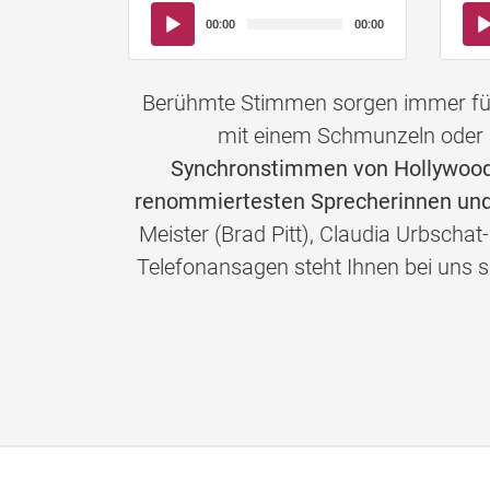
Audio-
Aud
00:00
00:00
Player
Pla
Berühmte Stimmen sorgen immer für 
mit einem Schmunzeln oder 
Synchronstimmen von Hollywoods
renommiertesten Sprecherinnen und
Meister (Brad Pitt), Claudia Urbschat
Telefonansagen steht Ihnen bei un