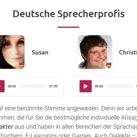
Deutsche Sprecherprofis
Susan
Christ
io-
Audio-
00:00
01:09
00:00
yer
Player
auf eine berühmte Stimme angewiesen. Denn wir arbe
en, die für Sie die bestmögliche individuelle Ansag
akter
aus und haben in allen Bereichen der Sprac
rbüchern, E-Learnings oder Games. Auch Dialekte – 