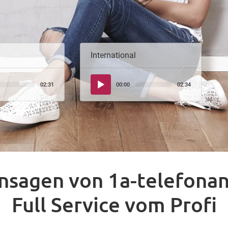
International
Audio-
02:31
00:00
02:34
Player
nsagen von 1a-telefona
Full Service vom Profi