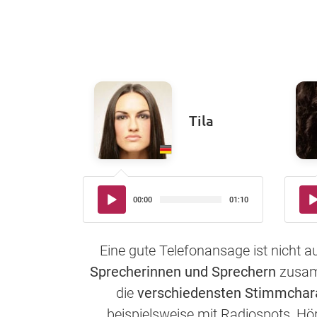
Tila
Audio-
Aud
00:00
01:10
Player
Pla
Eine gute Telefonansage ist nicht 
Sprecherinnen und Sprechern
zusamm
die
verschiedensten Stimmchar
beispielsweise mit Radiospots, Hö