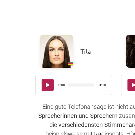
Tila
Audio-
Aud
00:00
01:10
Player
Pla
Eine gute Telefonansage ist nicht 
Sprecherinnen und Sprechern
zusamm
die
verschiedensten Stimmchar
beispielsweise mit Radiospots, Hö