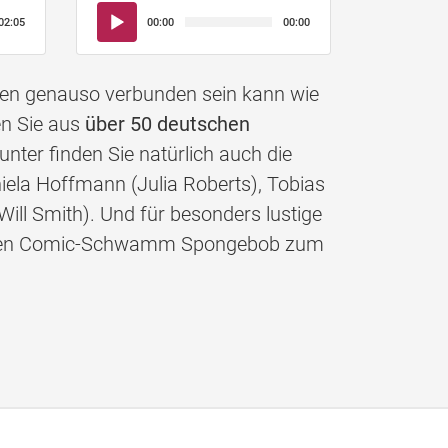
Audio-
02:05
00:00
00:00
Player
nen genauso verbunden sein kann wie
en Sie aus
über 50 deutschen
nter finden Sie natürlich auch die
iela Hoffmann (Julia Roberts), Tobias
Will Smith). Und für besonders lustige
gelben Comic-Schwamm Spongebob zum