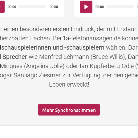
io-
Audio-
00:00
00:00
00:00
yer
Player
einen besonderen ersten Eindruck, der mit Erstau
herzhaften Lachen. Bei 1a-telefonansagen.de könn
chauspielerinnen und -schauspielern
wählen. Daru
 Sprecher
wie Manfred Lehmann (Bruce Willis), Dan
-Mingues (Angelina Jolie) oder Ian Kupferberg-Odle (
s sogar Santiago Ziesmer zur Verfügung, der den 
Leben erweckt!
Mehr Synchronstimmen