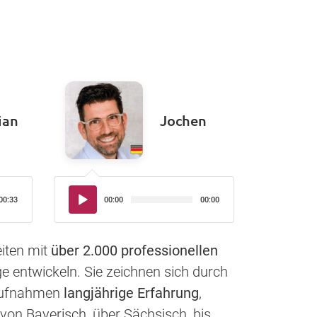
ian
Jochen
Audio-
00:33
00:00
00:00
Player
iten mit
über 2.000 professionellen
e entwickeln. Sie zeichnen sich durch
haufnahmen
langjährige Erfahrung
,
von Bayerisch, über Sächsisch, bis