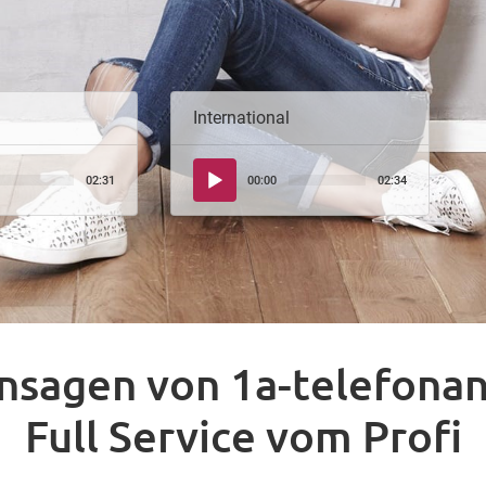
International
Audio-
02:31
00:00
02:34
Player
nsagen von 1a-telefona
Full Service vom Profi