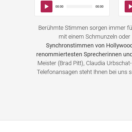
Audio-
Aud
00:00
00:00
Player
Pla
Berühmte Stimmen sorgen immer für 
mit einem Schmunzeln oder 
Synchronstimmen von Hollywoods
renommiertesten Sprecherinnen und
Meister (Brad Pitt), Claudia Urbschat
Telefonansagen steht Ihnen bei un