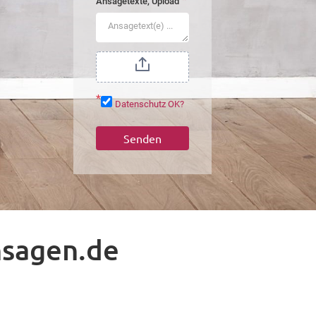
*
Ansagetexte, Upload
*
Datenschutz OK?
Senden
nsagen.de