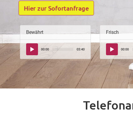
Hier zur Sofortanfrage
Bewährt
Frisch
Audio-
Audio-
00:00
03:40
00:00
Player
Player
Telefona