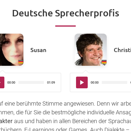
Deutsche Sprecherprofis
Susan
Christ
io-
Audio-
00:00
01:09
00:00
yer
Player
auf eine berühmte Stimme angewiesen. Denn wir arbe
en, die für Sie die bestmögliche individuelle Ansag
akter
aus und haben in allen Bereichen der Sprac
rbüchern, E-Learnings oder Games. Auch Dialekte – 