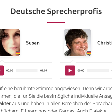
Deutsche Sprecherprofis
Susan
Christ
io-
Audio-
00:00
01:09
00:00
yer
Player
auf eine berühmte Stimme angewiesen. Denn wir arbe
en, die für Sie die bestmögliche individuelle Ansag
akter
aus und haben in allen Bereichen der Sprac
rbüchern, E-Learnings oder Games. Auch Dialekte – 