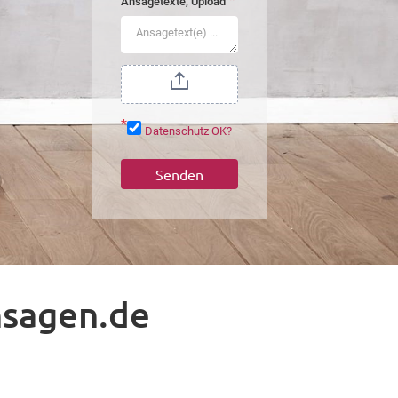
*
Ansagetexte, Upload
*
Datenschutz OK?
Senden
nsagen.de