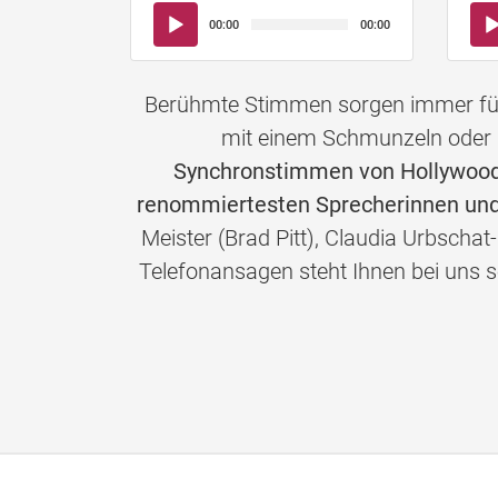
Audio-
Aud
00:00
00:00
Player
Pla
Berühmte Stimmen sorgen immer für 
mit einem Schmunzeln oder 
Synchronstimmen von Hollywoods
renommiertesten Sprecherinnen und
Meister (Brad Pitt), Claudia Urbschat
Telefonansagen steht Ihnen bei un