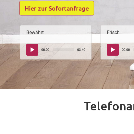
Hier zur Sofortanfrage
Bewährt
Frisch
Audio-
Audio-
00:00
03:40
00:00
Player
Player
Telefona