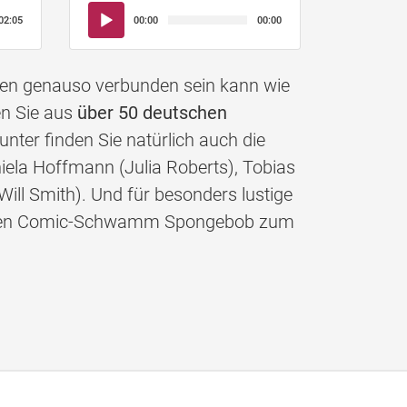
Audio-
02:05
00:00
00:00
Player
nen genauso verbunden sein kann wie
en Sie aus
über 50 deutschen
nter finden Sie natürlich auch die
iela Hoffmann (Julia Roberts), Tobias
Will Smith). Und für besonders lustige
gelben Comic-Schwamm Spongebob zum