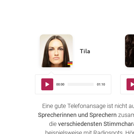
Tila
Audio-
Aud
00:00
01:10
Player
Pla
Eine gute Telefonansage ist nicht 
Sprecherinnen und Sprechern
zusamm
die
verschiedensten Stimmchar
beispielsweise mit Radiospots, Hö