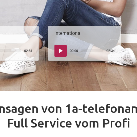
International
Audio-
02:31
00:00
02:34
Player
nsagen von 1a-telefona
Full Service vom Profi