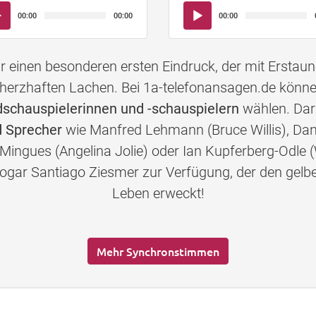
io-
Audio-
00:00
00:00
00:00
yer
Player
einen besonderen ersten Eindruck, der mit Erstau
herzhaften Lachen. Bei 1a-telefonansagen.de könn
chauspielerinnen und -schauspielern
wählen. Daru
 Sprecher
wie Manfred Lehmann (Bruce Willis), Dan
-Mingues (Angelina Jolie) oder Ian Kupferberg-Odle (
s sogar Santiago Ziesmer zur Verfügung, der den 
Leben erweckt!
Mehr Synchronstimmen