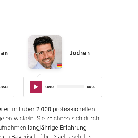
ian
Jochen
Audio-
00:33
00:00
00:00
Player
iten mit
über 2.000 professionellen
e entwickeln. Sie zeichnen sich durch
haufnahmen
langjährige Erfahrung
,
von Bayerisch, über Sächsisch, bis