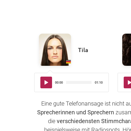
Tila
Audio-
Aud
00:00
01:10
Player
Pla
Eine gute Telefonansage ist nicht 
Sprecherinnen und Sprechern
zusamm
die
verschiedensten Stimmchar
beispielsweise mit Radiospots, Hö