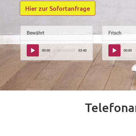
Hier zur Sofortanfrage
Bewährt
Frisch
Audio-
Audio-
00:00
03:40
00:00
Player
Player
Telefona