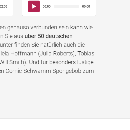
Audio-
02:05
00:00
00:00
Player
nen genauso verbunden sein kann wie
en Sie aus
über 50 deutschen
nter finden Sie natürlich auch die
iela Hoffmann (Julia Roberts), Tobias
Will Smith). Und für besonders lustige
gelben Comic-Schwamm Spongebob zum