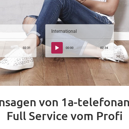
International
Audio-
02:31
00:00
02:34
Player
nsagen von 1a-telefona
Full Service vom Profi