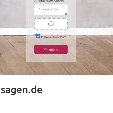
*
Ansagetexte, Upload
*
Datenschutz OK?
Senden
nsagen.de