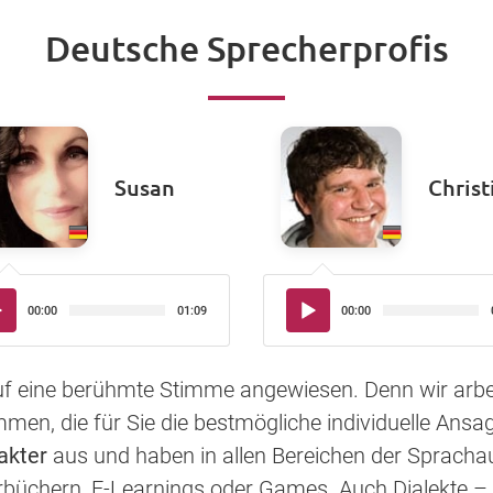
Deutsche Sprecherprofis
Susan
Christ
io-
Audio-
00:00
01:09
00:00
yer
Player
auf eine berühmte Stimme angewiesen. Denn wir arbe
en, die für Sie die bestmögliche individuelle Ansag
akter
aus und haben in allen Bereichen der Sprac
rbüchern, E-Learnings oder Games. Auch Dialekte – 