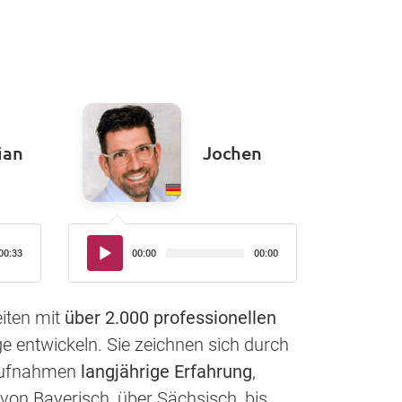
ian
Jochen
Audio-
00:33
00:00
00:00
Player
iten mit
über 2.000 professionellen
e entwickeln. Sie zeichnen sich durch
haufnahmen
langjährige Erfahrung
,
von Bayerisch, über Sächsisch, bis