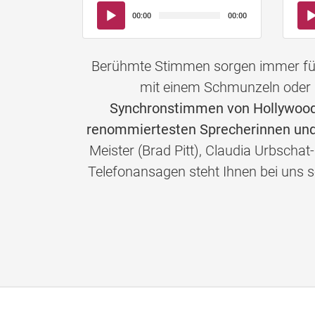
Audio-
Aud
00:00
00:00
Player
Pla
Berühmte Stimmen sorgen immer für 
mit einem Schmunzeln oder 
Synchronstimmen von Hollywoods
renommiertesten Sprecherinnen und
Meister (Brad Pitt), Claudia Urbschat
Telefonansagen steht Ihnen bei un