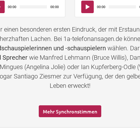
io-
Audio-
00:00
00:00
00:00
yer
Player
einen besonderen ersten Eindruck, der mit Erstau
herzhaften Lachen. Bei 1a-telefonansagen.de könn
chauspielerinnen und -schauspielern
wählen. Daru
 Sprecher
wie Manfred Lehmann (Bruce Willis), Dan
-Mingues (Angelina Jolie) oder Ian Kupferberg-Odle (
s sogar Santiago Ziesmer zur Verfügung, der den 
Leben erweckt!
Mehr Synchronstimmen