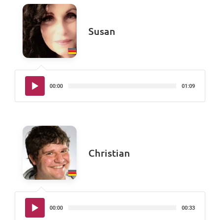
Susan
Audio-
00:00
01:09
Player
Christian
Audio-
00:00
00:33
Player