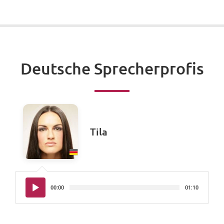
Deutsche Sprecherprofis
Tila
Audio-
00:00
01:10
Player