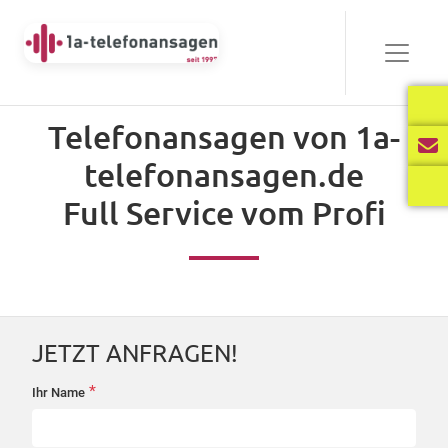
Bewährt
Telefonansagen von 1a-
Audio-
telefonansagen.de
00:00
03:40
Player
Full Service vom Profi
Frisch
Audio-
00:00
02:31
Player
JETZT ANFRAGEN!
International
*
Ihr Name
startseite-
Audio-
anfrage
00:00
02:34
Player