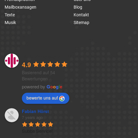
Mailboxansagen
Blog
Texte
Kontakt
Musik
Sitemap
1a-telefonansagen
4.9
Basierend auf 54
Bewertungen
powered by
G
o
o
g
l
e
bewerte uns auf
Fabian Hörst
7 years ago
Subba Service!