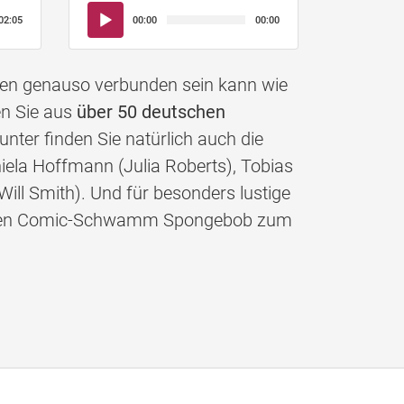
Audio-
02:05
00:00
00:00
Player
nen genauso verbunden sein kann wie
en Sie aus
über 50 deutschen
nter finden Sie natürlich auch die
iela Hoffmann (Julia Roberts), Tobias
Will Smith). Und für besonders lustige
gelben Comic-Schwamm Spongebob zum