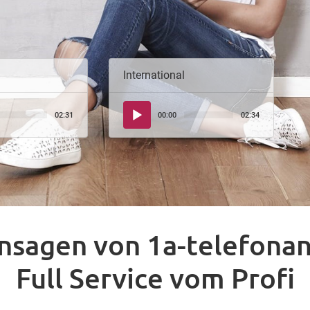
International
Audio-
02:31
00:00
02:34
Player
nsagen von 1a-telefona
Full Service vom Profi