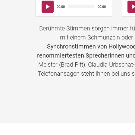
Audio-
Aud
00:00
00:00
Player
Pla
Berühmte Stimmen sorgen immer für 
mit einem Schmunzeln oder 
Synchronstimmen von Hollywoods
renommiertesten Sprecherinnen und
Meister (Brad Pitt), Claudia Urbschat
Telefonansagen steht Ihnen bei un