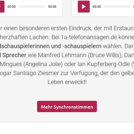
io-
Audio-
00:00
00:00
00:00
yer
Player
einen besonderen ersten Eindruck, der mit Erstau
herzhaften Lachen. Bei 1a-telefonansagen.de könn
chauspielerinnen und -schauspielern
wählen. Daru
 Sprecher
wie Manfred Lehmann (Bruce Willis), Dan
-Mingues (Angelina Jolie) oder Ian Kupferberg-Odle (
s sogar Santiago Ziesmer zur Verfügung, der den 
Leben erweckt!
Mehr Synchronstimmen