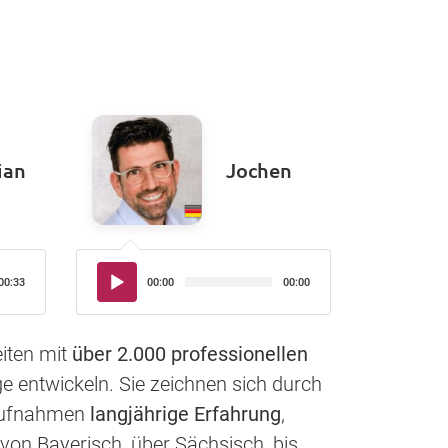
ian
Jochen
Audio-
00:33
00:00
00:00
Player
iten mit
über 2.000 professionellen
e entwickeln. Sie zeichnen sich durch
haufnahmen
langjährige Erfahrung
,
von Bayerisch, über Sächsisch, bis