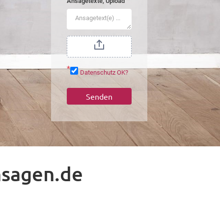
*
Ansagetexte, Upload
*
Datenschutz OK?
Senden
nsagen.de