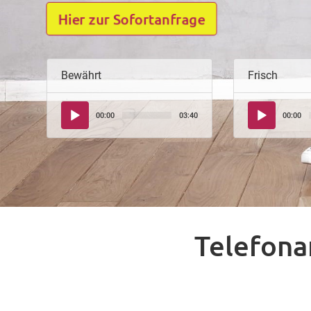
Hier zur Sofortanfrage
Bewährt
Frisch
Audio-
Audio-
00:00
03:40
00:00
Player
Player
Telefona