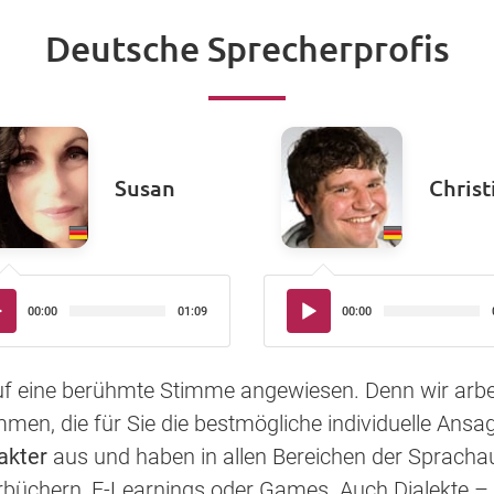
Deutsche Sprecherprofis
Susan
Christ
io-
Audio-
00:00
01:09
00:00
yer
Player
auf eine berühmte Stimme angewiesen. Denn wir arbe
en, die für Sie die bestmögliche individuelle Ansag
akter
aus und haben in allen Bereichen der Sprac
rbüchern, E-Learnings oder Games. Auch Dialekte – 