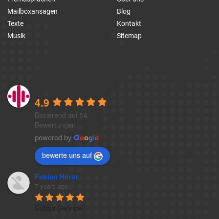
Mailboxansagen
Blog
Texte
Kontakt
Musik
Sitemap
1a-telefonansagen
4.9
Basierend auf 54
Bewertungen
powered by
G
o
o
g
l
e
bewerte uns auf
Fabian Hörst
7 years ago
Subba Service!