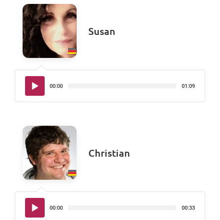
Susan
Audio-
00:00
01:09
Player
Christian
Audio-
00:00
00:33
Player