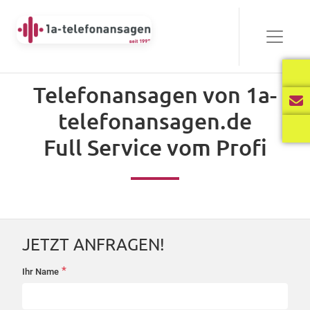
Bewährt
Telefonansagen von 1a-
Audio-
telefonansagen.de
00:00
03:40
Player
Full Service vom Profi
Frisch
Audio-
00:00
02:31
Player
JETZT ANFRAGEN!
International
*
Ihr Name
startseite-
Audio-
anfrage
00:00
02:34
Player