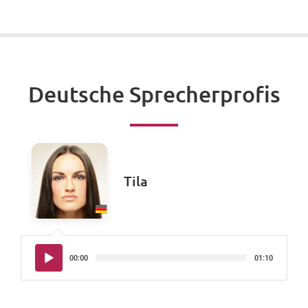
Deutsche Sprecherprofis
Tila
Audio-
00:00
01:10
Player