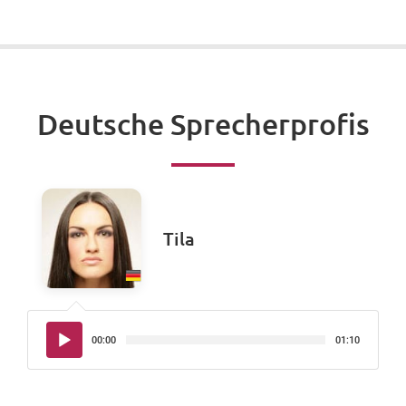
Deutsche Sprecherprofis
Tila
Audio-
00:00
01:10
Player