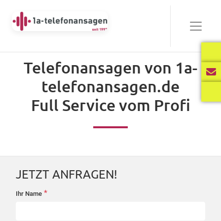
Bewährt
Telefonansagen von 1a-
Audio-
telefonansagen.de
00:00
03:40
Player
Full Service vom Profi
Frisch
Audio-
00:00
02:31
Player
JETZT ANFRAGEN!
International
*
Ihr Name
startseite-
Audio-
anfrage
00:00
02:34
Player