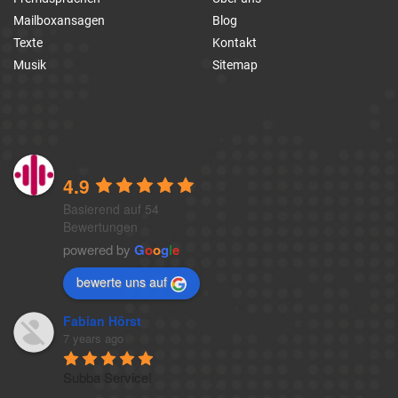
Mailboxansagen
Blog
Texte
Kontakt
Musik
Sitemap
1a-telefonansagen
4.9
Basierend auf 54
Bewertungen
powered by
G
o
o
g
l
e
bewerte uns auf
Fabian Hörst
7 years ago
Subba Service!