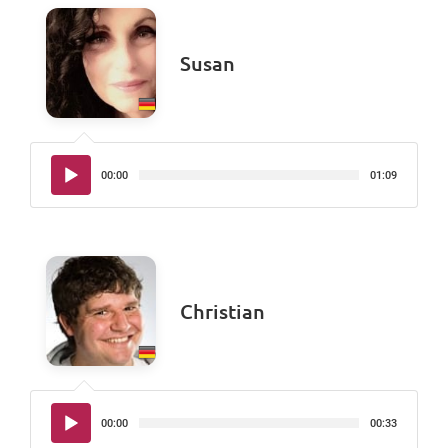
Susan
Audio-
00:00
01:09
Player
Christian
Audio-
00:00
00:33
Player