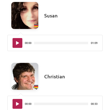
Susan
Audio-
00:00
01:09
Player
Christian
Audio-
00:00
00:33
Player