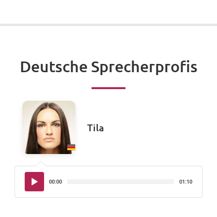
Deutsche Sprecherprofis
Tila
Audio-
00:00
01:10
Player