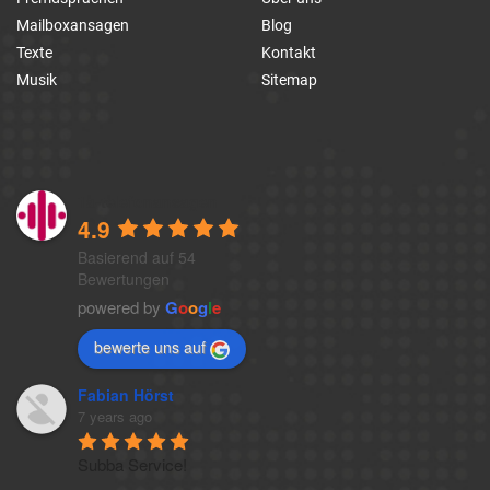
Mailboxansagen
Blog
Texte
Kontakt
Musik
Sitemap
1a-telefonansagen
4.9
Basierend auf 54
Bewertungen
powered by
G
o
o
g
l
e
bewerte uns auf
Fabian Hörst
7 years ago
Subba Service!