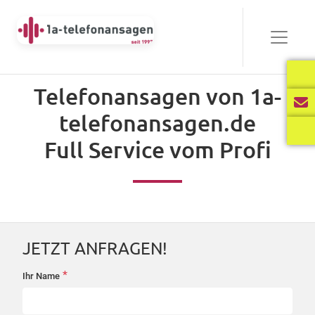
Bewährt
Telefonansagen von 1a-
Audio-
telefonansagen.de
00:00
03:40
Player
Full Service vom Profi
Frisch
Audio-
00:00
02:31
Player
JETZT ANFRAGEN!
International
*
Ihr Name
startseite-
Audio-
anfrage
00:00
02:34
Player