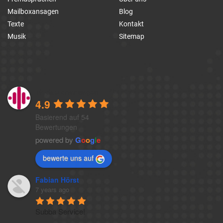
Mailboxansagen
Blog
Texte
Kontakt
Musik
Sitemap
1a-telefonansagen
4.9
Basierend auf 54
Bewertungen
powered by
G
o
o
g
l
e
bewerte uns auf
Fabian Hörst
7 years ago
Subba Service!