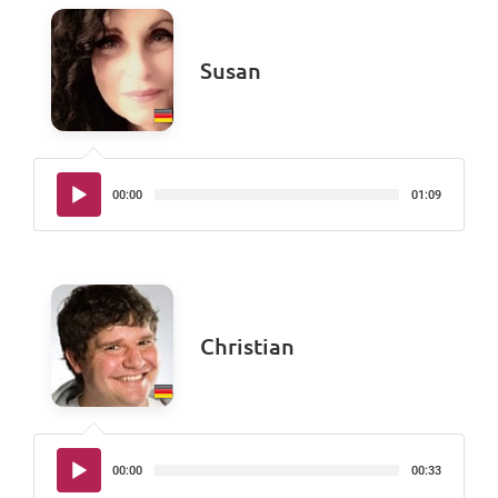
Susan
Audio-
00:00
01:09
Player
Christian
Audio-
00:00
00:33
Player