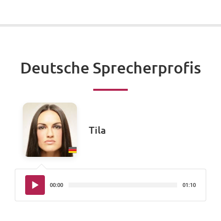
Deutsche Sprecherprofis
Tila
Audio-
00:00
01:10
Player