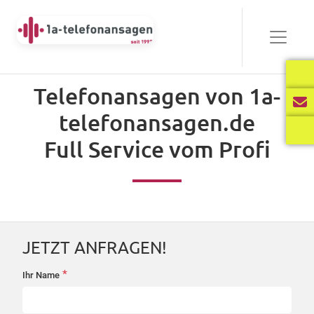
Bewährt
Telefonansagen von 1a-
Audio-
telefonansagen.de
00:00
03:40
Player
Full Service vom Profi
Frisch
Audio-
00:00
02:31
Player
JETZT ANFRAGEN!
International
*
Ihr Name
startseite-
Audio-
anfrage
00:00
02:34
Player