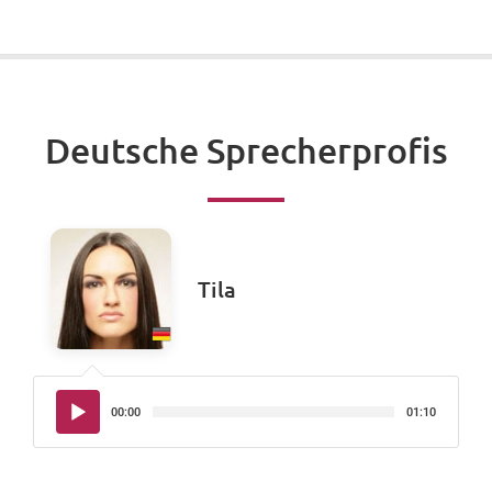
Deutsche Sprecherprofis
Tila
Audio-
00:00
01:10
Player