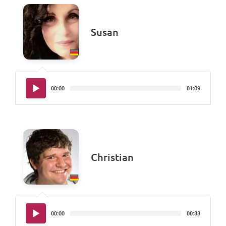
Susan
Audio-
00:00
01:09
Player
Christian
Audio-
00:00
00:33
Player