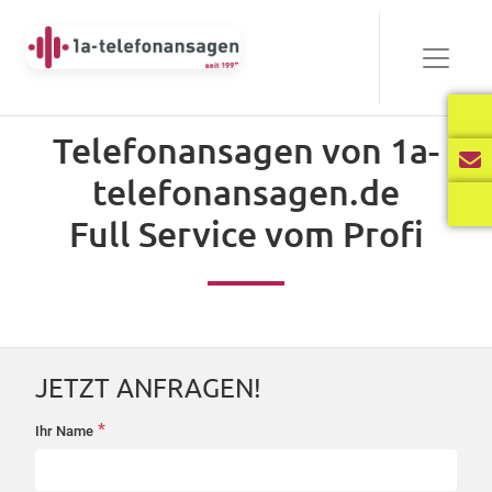
Bewährt
Telefonansagen von 1a-
Audio-
telefonansagen.de
00:00
03:40
Player
Full Service vom Profi
Frisch
Audio-
00:00
02:31
Player
JETZT ANFRAGEN!
International
*
Ihr Name
startseite-
Audio-
anfrage
00:00
02:34
Player