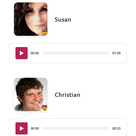
Susan
Audio-
00:00
01:09
Player
Christian
Audio-
00:00
00:33
Player