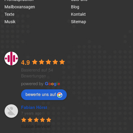
Mailboxansagen
Blog
Texte
Kontakt
Musik
Sitemap
1a-telefonansagen
4.9
Basierend auf 54
Bewertungen
powered by
G
o
o
g
l
e
bewerte uns auf
Fabian Hörst
7 years ago
Subba Service!