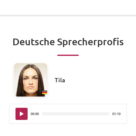
Deutsche Sprecherprofis
Tila
Audio-
00:00
01:10
Player