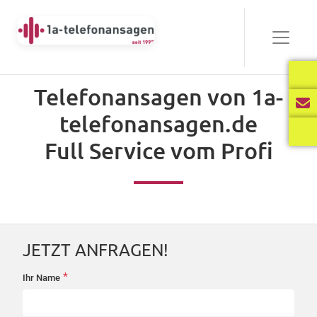
Bewährt
Telefonansagen von 1a-
Audio-
telefonansagen.de
00:00
03:40
Player
Full Service vom Profi
Frisch
Audio-
00:00
02:31
Player
JETZT ANFRAGEN!
International
*
Ihr Name
startseite-
Audio-
anfrage
00:00
02:34
Player