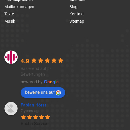
Mailboxansagen
Blog
Texte
Kontakt
Musik
Sitemap
1a-telefonansagen
4.9
Basierend auf 54
Bewertungen
powered by
G
o
o
g
l
e
bewerte uns auf
Fabian Hörst
7 years ago
Subba Service!