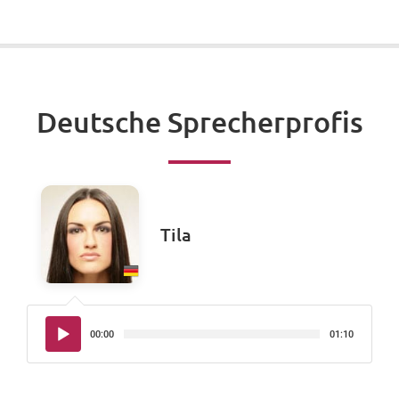
Deutsche Sprecherprofis
Tila
Audio-
00:00
01:10
Player