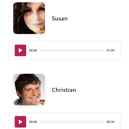
Susan
Audio-
00:00
01:09
Player
Christian
Audio-
00:00
00:33
Player