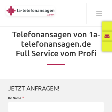
Bewährt
Telefonansagen von 1a-
Audio-
telefonansagen.de
00:00
03:40
Player
Full Service vom Profi
Frisch
Audio-
00:00
02:31
Player
JETZT ANFRAGEN!
International
*
Ihr Name
startseite-
Audio-
anfrage
00:00
02:34
Player