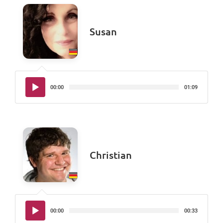
Susan
Audio-
00:00
01:09
Player
Christian
Audio-
00:00
00:33
Player