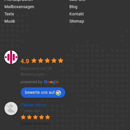
Mailboxansagen
Blog
Texte
Kontakt
Musik
Sitemap
1a-telefonansagen
4.9
Basierend auf 54
Bewertungen
powered by
G
o
o
g
l
e
bewerte uns auf
Fabian Hörst
7 years ago
Subba Service!