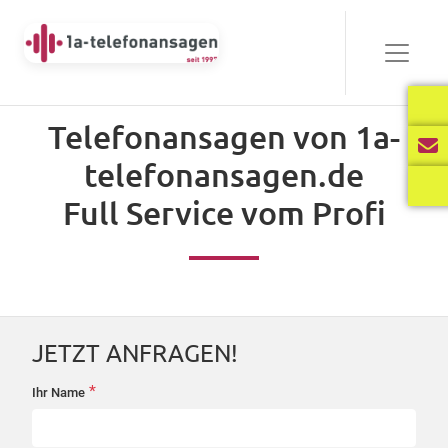
Bewährt
Telefonansagen von 1a-
Audio-
telefonansagen.de
00:00
03:40
Player
Full Service vom Profi
Frisch
Audio-
00:00
02:31
Player
JETZT ANFRAGEN!
International
*
Ihr Name
startseite-
Audio-
anfrage
00:00
02:34
Player