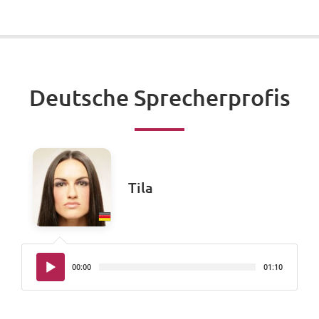
Deutsche Sprecherprofis
Tila
Audio-
00:00
01:10
Player