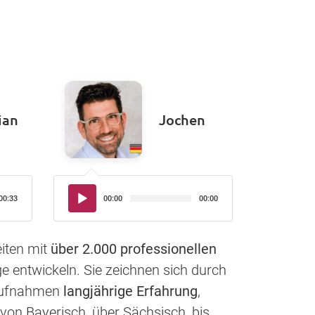
ian
Jochen
Audio-
00:33
00:00
00:00
Player
iten mit
über 2.000 professionellen
e entwickeln. Sie zeichnen sich durch
haufnahmen
langjährige Erfahrung
,
von Bayerisch, über Sächsisch, bis