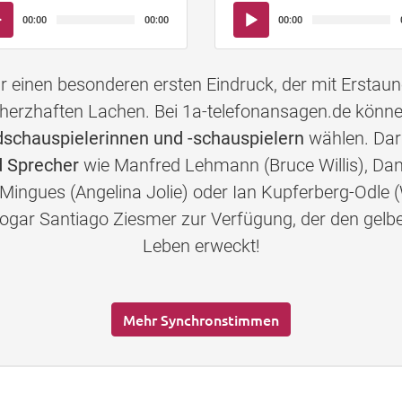
io-
Audio-
00:00
00:00
00:00
yer
Player
einen besonderen ersten Eindruck, der mit Erstau
herzhaften Lachen. Bei 1a-telefonansagen.de könn
chauspielerinnen und -schauspielern
wählen. Daru
 Sprecher
wie Manfred Lehmann (Bruce Willis), Dan
-Mingues (Angelina Jolie) oder Ian Kupferberg-Odle (
s sogar Santiago Ziesmer zur Verfügung, der den 
Leben erweckt!
Mehr Synchronstimmen