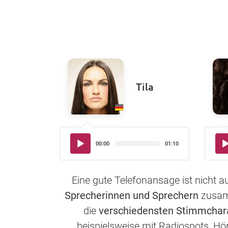
Tila
Audio-
Aud
00:00
01:10
Player
Pla
Eine gute Telefonansage ist nicht 
Sprecherinnen und Sprechern
zusamm
die
verschiedensten Stimmchar
beispielsweise mit Radiospots, Hö