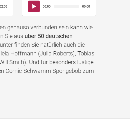
Audio-
02:05
00:00
00:00
Player
nen genauso verbunden sein kann wie
en Sie aus
über 50 deutschen
nter finden Sie natürlich auch die
iela Hoffmann (Julia Roberts), Tobias
Will Smith). Und für besonders lustige
gelben Comic-Schwamm Spongebob zum