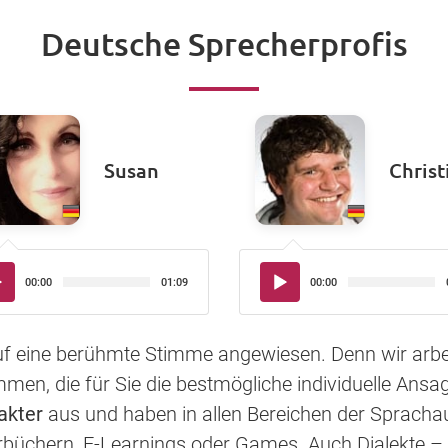
Deutsche Sprecherprofis
Susan
Christ
io-
Audio-
00:00
01:09
00:00
yer
Player
auf eine berühmte Stimme angewiesen. Denn wir arbe
en, die für Sie die bestmögliche individuelle Ansag
akter
aus und haben in allen Bereichen der Sprac
rbüchern, E-Learnings oder Games. Auch Dialekte – 