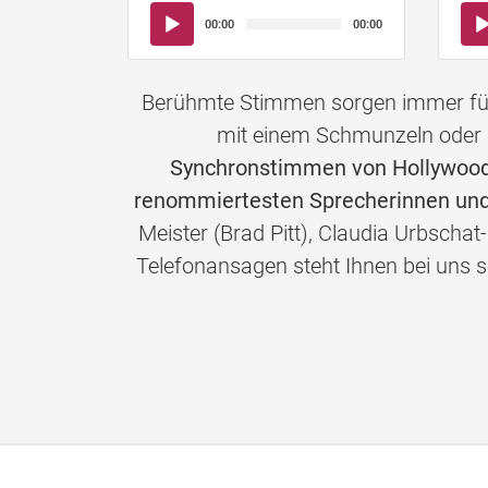
Audio-
Aud
00:00
00:00
Player
Pla
Berühmte Stimmen sorgen immer für 
mit einem Schmunzeln oder 
Synchronstimmen von Hollywoods
renommiertesten Sprecherinnen und
Meister (Brad Pitt), Claudia Urbschat
Telefonansagen steht Ihnen bei un