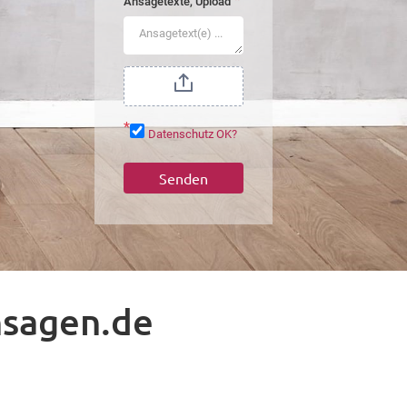
*
Ansagetexte, Upload
*
Datenschutz OK?
Senden
nsagen.de