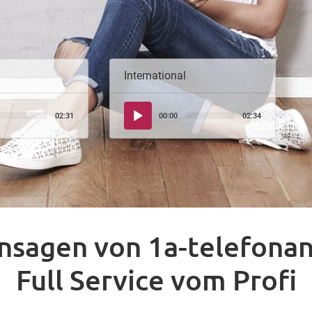
International
Audio-
02:31
00:00
02:34
Player
nsagen von 1a-telefona
Full Service vom Profi