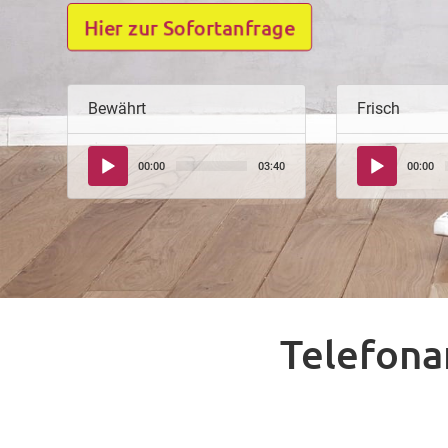
Hier zur Sofortanfrage
Bewährt
Frisch
Audio-
Audio-
00:00
03:40
00:00
Player
Player
Telefona