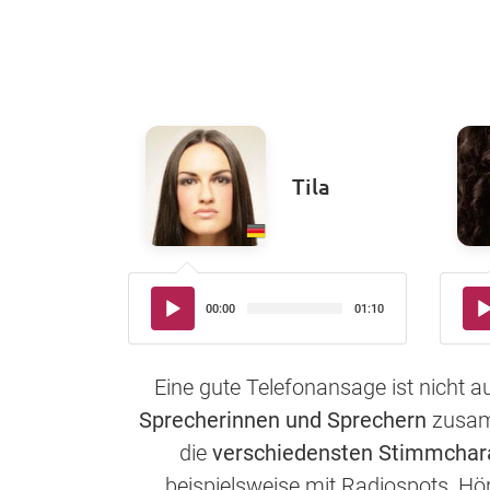
Tila
Audio-
Aud
00:00
01:10
Player
Pla
Eine gute Telefonansage ist nicht 
Sprecherinnen und Sprechern
zusamm
die
verschiedensten Stimmchar
beispielsweise mit Radiospots, Hö