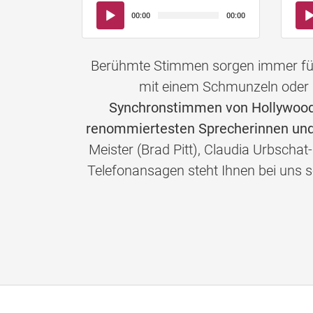
Audio-
Aud
00:00
00:00
Player
Pla
Berühmte Stimmen sorgen immer für 
mit einem Schmunzeln oder 
Synchronstimmen von Hollywoods
renommiertesten Sprecherinnen und
Meister (Brad Pitt), Claudia Urbschat
Telefonansagen steht Ihnen bei un