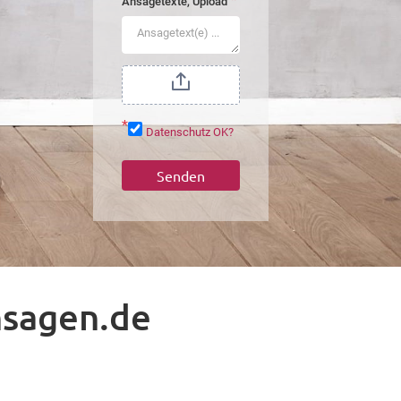
*
Ansagetexte, Upload
*
Datenschutz OK?
Senden
nsagen.de