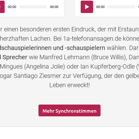
io-
Audio-
00:00
00:00
00:00
yer
Player
einen besonderen ersten Eindruck, der mit Erstau
herzhaften Lachen. Bei 1a-telefonansagen.de könn
chauspielerinnen und -schauspielern
wählen. Daru
 Sprecher
wie Manfred Lehmann (Bruce Willis), Dan
-Mingues (Angelina Jolie) oder Ian Kupferberg-Odle (
s sogar Santiago Ziesmer zur Verfügung, der den 
Leben erweckt!
Mehr Synchronstimmen