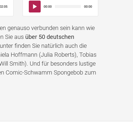
Audio-
02:05
00:00
00:00
Player
nen genauso verbunden sein kann wie
en Sie aus
über 50 deutschen
nter finden Sie natürlich auch die
iela Hoffmann (Julia Roberts), Tobias
Will Smith). Und für besonders lustige
gelben Comic-Schwamm Spongebob zum