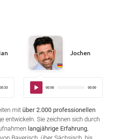
ian
Jochen
Audio-
00:33
00:00
00:00
Player
iten mit
über 2.000 professionellen
e entwickeln. Sie zeichnen sich durch
haufnahmen
langjährige Erfahrung
,
von Bayerisch, über Sächsisch, bis