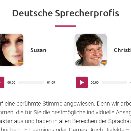
Deutsche Sprecherprofis
Susan
Christ
io-
Audio-
00:00
01:09
00:00
yer
Player
auf eine berühmte Stimme angewiesen. Denn wir arbe
en, die für Sie die bestmögliche individuelle Ansag
akter
aus und haben in allen Bereichen der Sprac
rbüchern, E-Learnings oder Games. Auch Dialekte – 