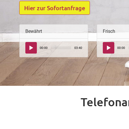
Hier zur Sofortanfrage
Bewährt
Frisch
Audio-
Audio-
00:00
03:40
00:00
Player
Player
Telefona