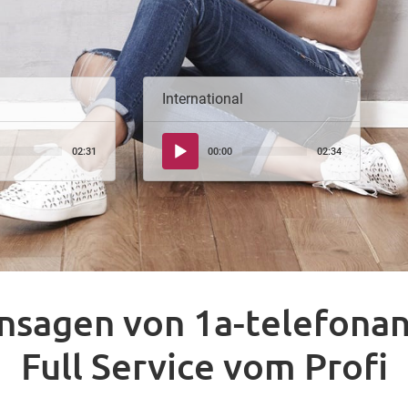
International
Audio-
02:31
00:00
02:34
Player
nsagen von 1a-telefona
Full Service vom Profi