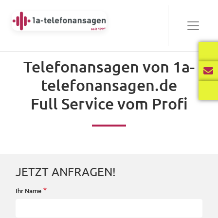
Bewährt
Telefonansagen von 1a-
Audio-
telefonansagen.de
00:00
03:40
Player
Full Service vom Profi
Frisch
Audio-
00:00
02:31
Player
JETZT ANFRAGEN!
International
*
Ihr Name
startseite-
Audio-
anfrage
00:00
02:34
Player