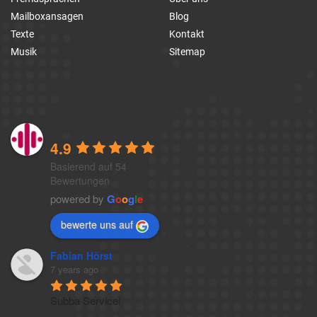
Mailboxansagen
Blog
Texte
Kontakt
Musik
Sitemap
1a-telefonansagen
4.9
Basierend auf 54
Bewertungen
powered by
G
o
o
g
l
e
bewerte uns auf
Fabian Hörst
7 years ago
Subba Service!