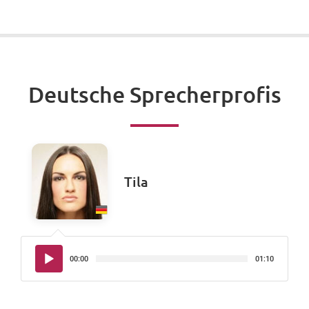
Deutsche Sprecherprofis
Tila
Audio-
00:00
01:10
Player