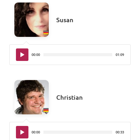
Susan
Audio-
00:00
01:09
Player
Christian
Audio-
00:00
00:33
Player