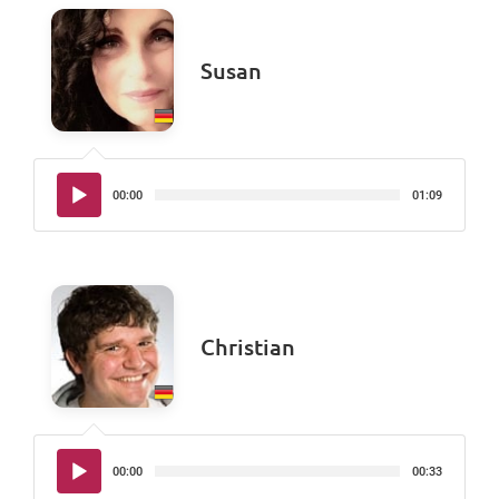
Susan
Audio-
00:00
01:09
Player
Christian
Audio-
00:00
00:33
Player