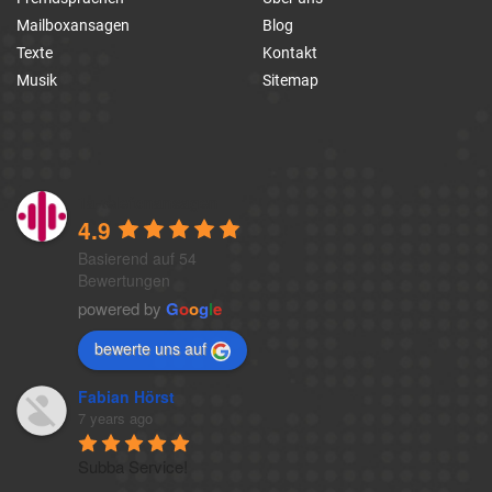
Mailboxansagen
Blog
Texte
Kontakt
Musik
Sitemap
1a-telefonansagen
4.9
Basierend auf 54
Bewertungen
powered by
G
o
o
g
l
e
bewerte uns auf
Fabian Hörst
7 years ago
Subba Service!