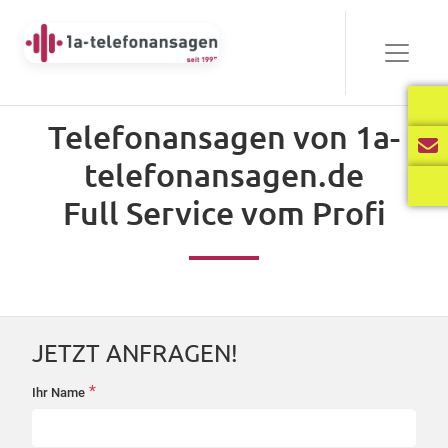
Bewährt
Telefonansagen von 1a-
Audio-
telefonansagen.de
00:00
03:40
Player
Full Service vom Profi
Frisch
Audio-
00:00
02:31
Player
JETZT ANFRAGEN!
International
*
Ihr Name
startseite-
Audio-
anfrage
00:00
02:34
Player