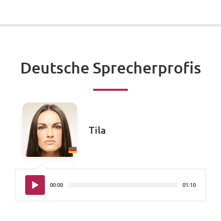
Deutsche Sprecherprofis
Tila
Audio-
00:00
01:10
Player