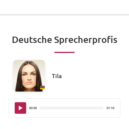
Deutsche Sprecherprofis
Tila
Audio-
00:00
01:10
Player