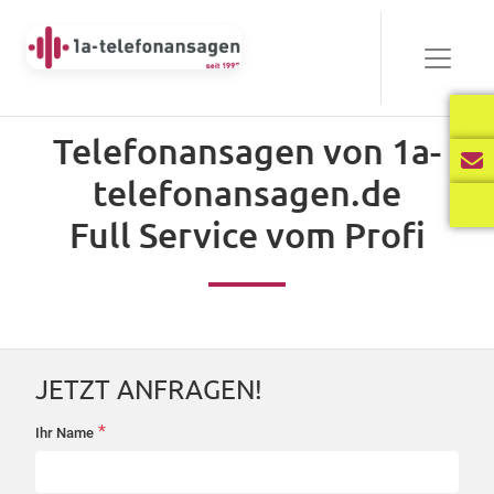
Bewährt
Telefonansagen von 1a-
Audio-
telefonansagen.de
00:00
03:40
Player
Full Service vom Profi
Frisch
Audio-
00:00
02:31
Player
JETZT ANFRAGEN!
International
*
Ihr Name
startseite-
Audio-
anfrage
00:00
02:34
Player