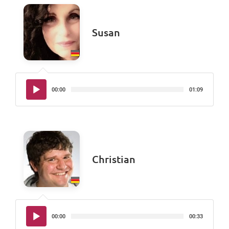
Susan
Audio-
00:00
01:09
Player
Christian
Audio-
00:00
00:33
Player