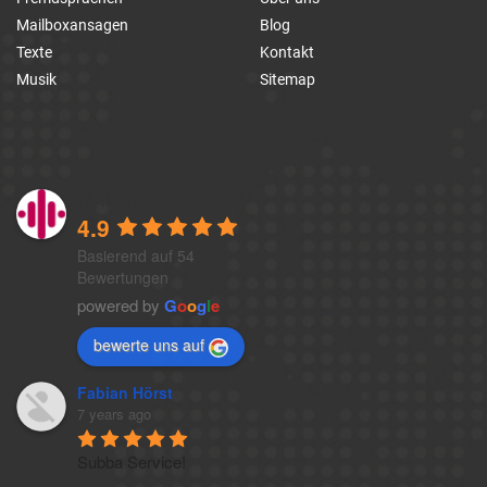
Mailboxansagen
Blog
Texte
Kontakt
Musik
Sitemap
1a-telefonansagen
4.9
Basierend auf 54
Bewertungen
powered by
G
o
o
g
l
e
bewerte uns auf
Fabian Hörst
7 years ago
Subba Service!