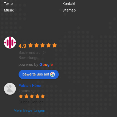
Texte
Kontakt
Musik
Sitemap
1a-telefonansagen
4.9
Basierend auf 54
Bewertungen
powered by
G
o
o
g
l
e
bewerte uns auf
Fabian Hörst
7 years ago
Subba Service!
Mehr Bewertungen