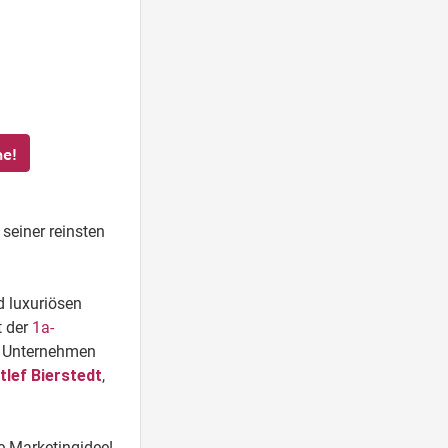
he!
seiner reinsten
 luxuriösen
t der
1a-
 Unternehmen
tlef Bierstedt
,
e Marketingidee!