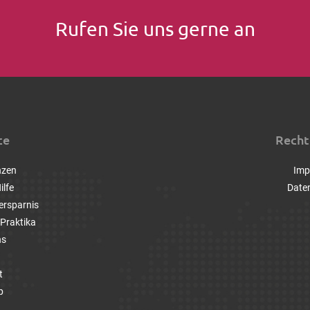
Rufen Sie uns gerne an
ce
Recht
nzen
Imp
ilfe
Date
ersparnis
Praktika
ns
t
p