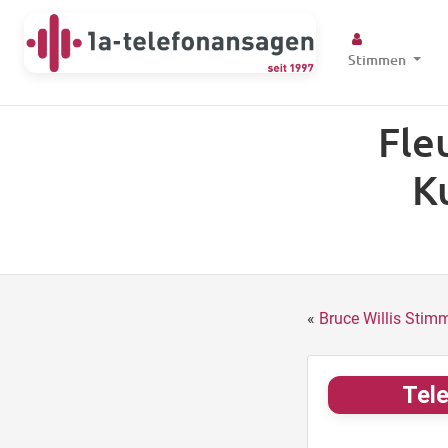
Stimmen
Fle
K
«
Bruce Willis Stim
Tele