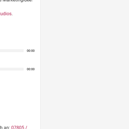
tudios
.
00:00
00:00
ch an:
07805 /