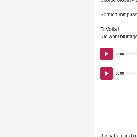
Garniert mit pa
Et Voila !!!
Die wohl blumigs
Audio-
00:00
Player
Audio-
00:00
Player
Sie hätten auch 