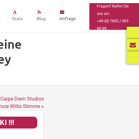
Fragen? Rufen Sie
uns an:
k
Texte
Blog
Anfrage
+49 (0) 7805 / 493
99 99
eine
ey
 Carpe Diem Studios
ruce Willis Stimme
»
I !!!