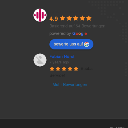
1a-telefonansagen
4.9
Basierend auf 54 Bewertungen
powered by
G
o
o
g
l
e
bewerte uns auf
Fabian Hörst
7 years ago
Subba 
Service!
Mehr Bewertungen