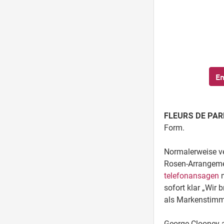
En
FLEURS DE PAR
Form.
Normalerweise v
Rosen-Arrangemen
telefonansagen
m
sofort klar „Wir
als Markenstimm
George Clooney a