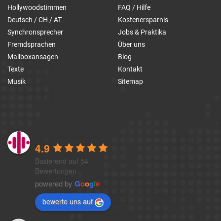
Hollywoodstimmen
FAQ / Hilfe
Deutsch / CH / AT
Kostenersparnis
Synchronsprecher
Jobs & Praktika
Fremdsprachen
Über uns
Mailboxansagen
Blog
Texte
Kontakt
Musik
Sitemap
1a-telefonansagen
4.9
Basierend auf 54
Bewertungen
powered by
G
o
o
g
l
e
bewerte uns auf