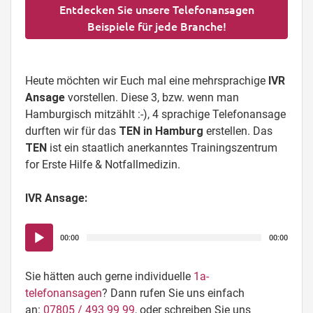
Entdecken Sie unsere Telefonansagen
Beispiele für jede Branche!
Heute möchten wir Euch mal eine mehrsprachige
IVR
Ansage
vorstellen. Diese 3, bzw. wenn man
Hamburgisch mitzählt :-), 4 sprachige Telefonansage
durften wir für das
TEN in Hamburg
erstellen. Das
TEN
ist ein staatlich anerkanntes Trainingszentrum
for Erste Hilfe & Notfallmedizin.
IVR Ansage:
Audio-
00:00
00:00
Player
Sie hätten auch gerne individuelle
1a-
telefonansagen
? Dann rufen Sie uns einfach
an:
07805 / 493 99 99
, oder schreiben Sie uns