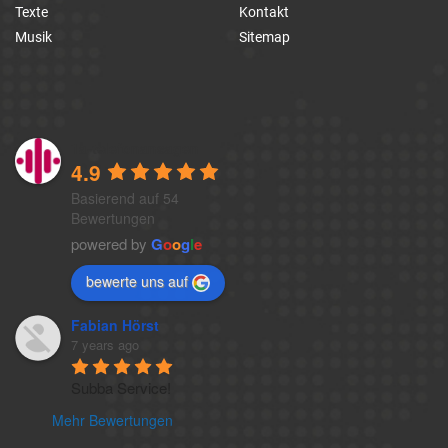
Texte
Kontakt
Musik
Sitemap
1a-telefonansagen
4.9
Basierend auf 54
Bewertungen
powered by
G
o
o
g
l
e
bewerte uns auf
Fabian Hörst
7 years ago
Subba Service!
Mehr Bewertungen