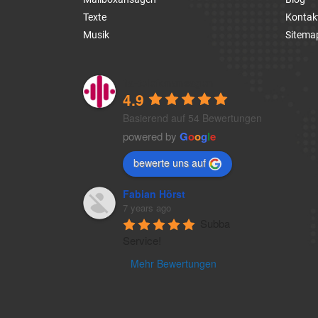
Texte
Kontak
Musik
Sitema
1a-telefonansagen
4.9
Basierend auf 54 Bewertungen
powered by
G
o
o
g
l
e
bewerte uns auf
Fabian Hörst
7 years ago
Subba 
Service!
Mehr Bewertungen