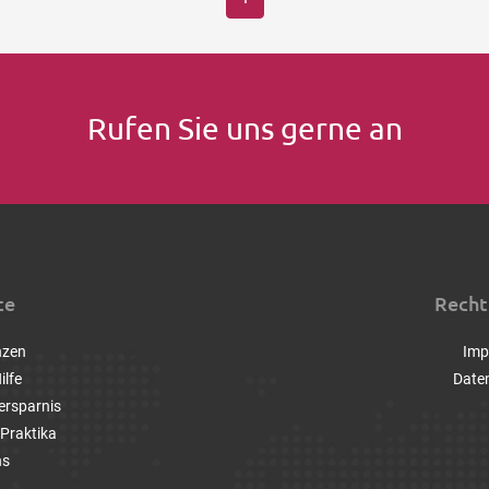
Rufen Sie uns gerne an
ce
Recht
nzen
Imp
ilfe
Date
ersparnis
Praktika
ns