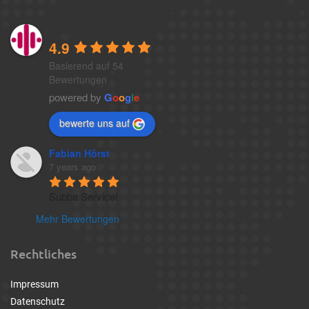
1a-telefonansagen
4.9
Basierend auf 54
Bewertungen
powered by
G
o
o
g
l
e
bewerte uns auf
Fabian Hörst
7 years ago
Subba Service!
Mehr Bewertungen
Rechtliches
Impressum
Datenschutz