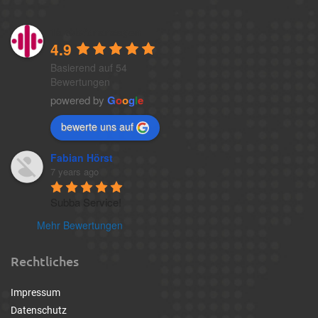
1a-telefonansagen
4.9
Basierend auf 54
Bewertungen
powered by
G
o
o
g
l
e
bewerte uns auf
Fabian Hörst
7 years ago
Subba Service!
Mehr Bewertungen
Rechtliches
Impressum
Datenschutz