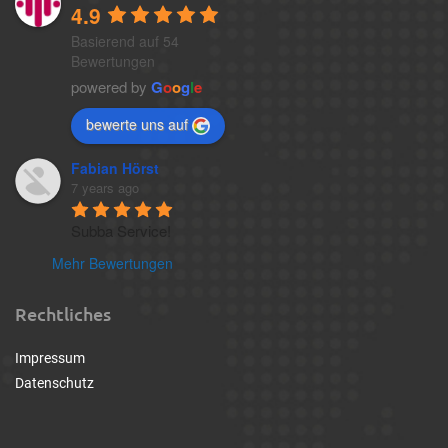
4.9
Basierend auf 54
Bewertungen
powered by
G
o
o
g
l
e
bewerte uns auf
Fabian Hörst
7 years ago
Subba Service!
Mehr Bewertungen
Rechtliches
Impressum
Datenschutz