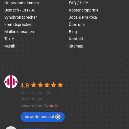
Hollywoodstimmen
FAQ / Hilfe
Deutsch / CH / AT
Kostenersparnis
Synchronsprecher
Jobs & Praktika
Fremdsprachen
Über uns
Mailboxansagen
Blog
Texte
Kontakt
Musik
Sitemap
1a-telefonansagen
4.9
Basierend auf 54
Bewertungen
powered by
G
o
o
g
l
e
bewerte uns auf