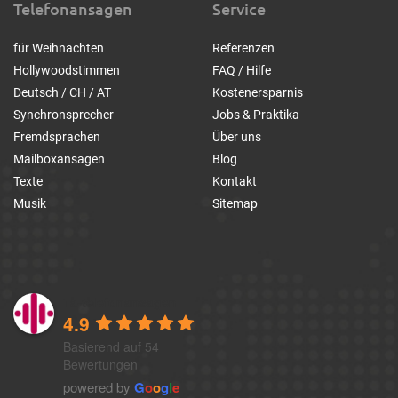
Telefonansagen
Service
für Weihnachten
Referenzen
Hollywoodstimmen
FAQ / Hilfe
Deutsch / CH / AT
Kostenersparnis
Synchronsprecher
Jobs & Praktika
Fremdsprachen
Über uns
Mailboxansagen
Blog
Texte
Kontakt
Musik
Sitemap
1a-telefonansagen
4.9
Basierend auf 54
Bewertungen
powered by
G
o
o
g
l
e