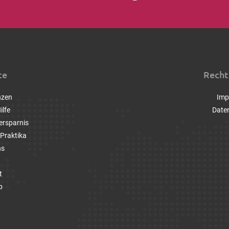
ce
Recht
nzen
Imp
ilfe
Date
ersparnis
Praktika
ns
t
p