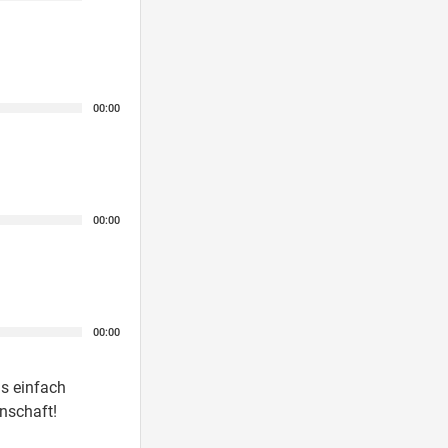
00:00
00:00
00:00
ns einfach
enschaft!