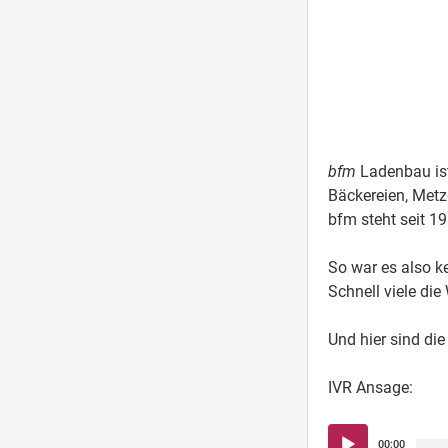
bfm
Ladenbau ist
Bäckereien, Metz
bfm steht seit 19
So war es also k
Schnell viele die
Und hier sind die
IVR Ansage:
Audio-
00:00