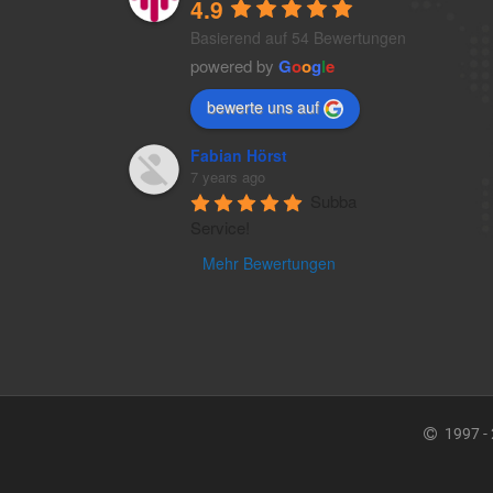
4.9
Basierend auf 54 Bewertungen
powered by
G
o
o
g
l
e
bewerte uns auf
Fabian Hörst
7 years ago
Subba 
Service!
Mehr Bewertungen
1997 -