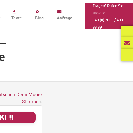
Fragen? Rufen Sie
uns an:
k
Texte
Blog
Anfrage
+49 (0) 7805 / 493
99 99
 –
e
eutschen Demi Moore
Stimme
»
I !!!