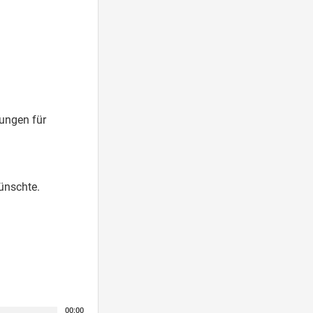
ungen für
nschte.
00:00