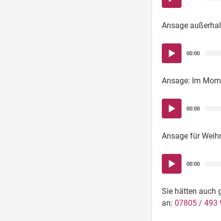
Player
Ansage außerhalb
Audio-
00:00
Player
Ansage: Im Momen
Audio-
00:00
Player
Ansage für Weih
Audio-
00:00
Player
Sie hätten auch 
an:
07805 / 493 