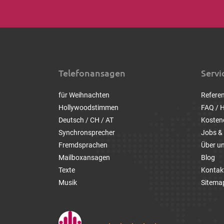
Telefonansagen
Servi
für Weihnachten
Refere
Hollywoodstimmen
FAQ / H
Deutsch / CH / AT
Kosten
Synchronsprecher
Jobs & 
Fremdsprachen
Über u
Mailboxansagen
Blog
Texte
Kontak
Musik
Sitema
1a-telefonansagen