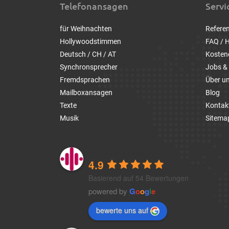
Telefonansagen
Servi
für Weihnachten
Refere
Hollywoodstimmen
FAQ / H
Deutsch / CH / AT
Kosten
Synchronsprecher
Jobs & 
Fremdsprachen
Über u
Mailboxansagen
Blog
Texte
Kontak
Musik
Sitema
1a-telefonansagen
4.9
Basierend auf 54 Bewertungen
powered by
G
o
o
g
l
e
bewerte uns auf