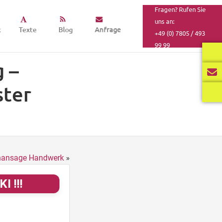
Fragen? Rufen Sie
uns an:
k
Texte
Blog
Anfrage
+49 (0) 7805 / 493
99 99
 –
ster
nansage Handwerk
»
I !!!