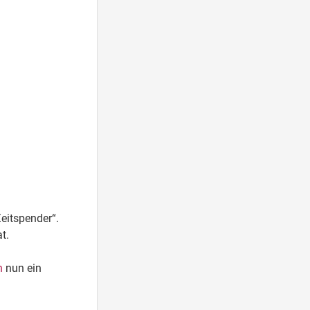
eitspender“.
t.
n
nun ein