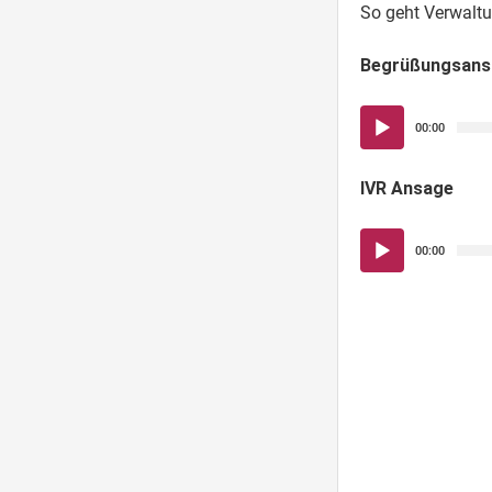
So geht Verwaltu
Begrüßungsans
Audio-
00:00
Player
IVR Ansage
Audio-
00:00
Player