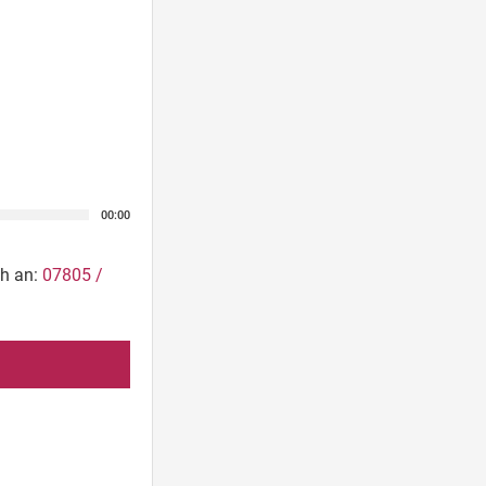
00:00
ch an:
07805 /