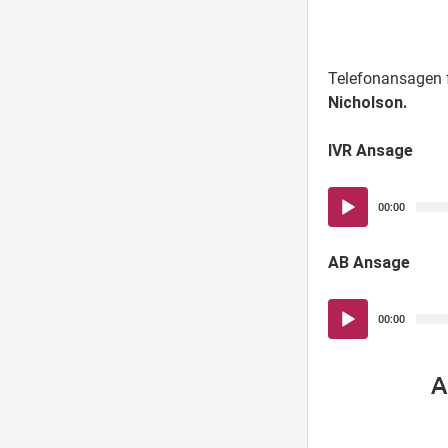
Telefonansagen 
Nicholson.
IVR Ansage
Audio-
00:00
Player
AB Ansage
Audio-
00:00
Player
A