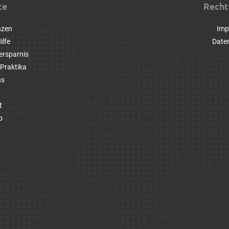
ce
Recht
nzen
Imp
ilfe
Date
ersparnis
Praktika
ns
t
p