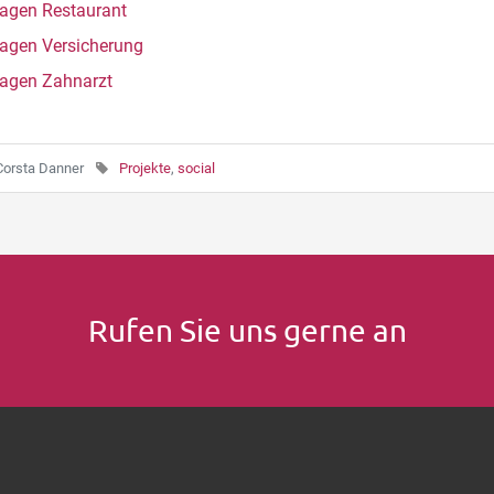
agen Restaurant
agen Versicherung
agen Zahnarzt
Corsta Danner
Projekte
,
social
Rufen Sie uns gerne an