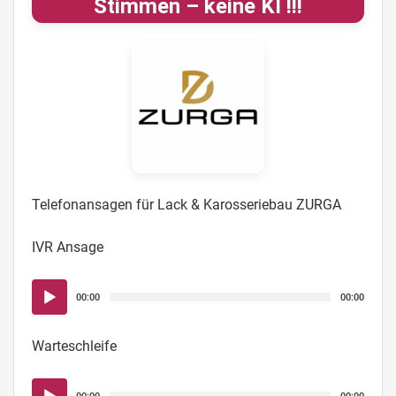
Stimmen – keine KI !!!
Telefonansagen für Lack & Karosseriebau ZURGA
IVR Ansage
Audio-
00:00
00:00
Player
Warteschleife
Audio-