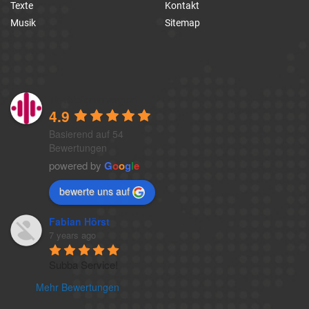
Texte
Kontakt
Musik
Sitemap
1a-telefonansagen
4.9
Basierend auf 54
Bewertungen
powered by
G
o
o
g
l
e
bewerte uns auf
Fabian Hörst
7 years ago
Subba Service!
Mehr Bewertungen