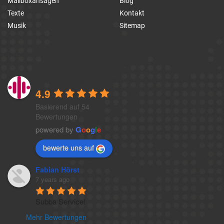
Mailboxansagen
Blog
Texte
Kontakt
Musik
Sitemap
1a-telefonansagen
4.9
Basierend auf 54
Bewertungen
powered by
G
o
o
g
l
e
bewerte uns auf
Fabian Hörst
7 years ago
Subba Service!
Mehr Bewertungen