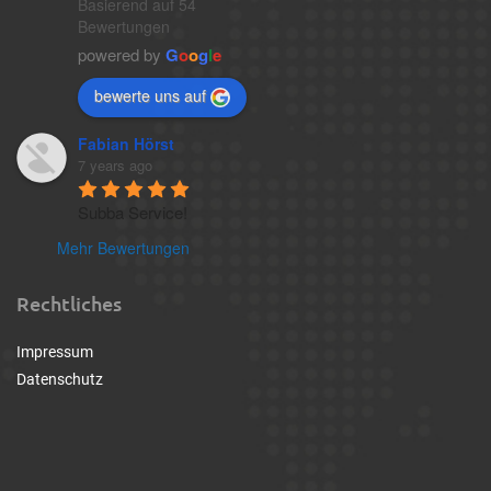
Basierend auf 54
Bewertungen
powered by
G
o
o
g
l
e
bewerte uns auf
Fabian Hörst
7 years ago
Subba Service!
Mehr Bewertungen
Rechtliches
Impressum
Datenschutz