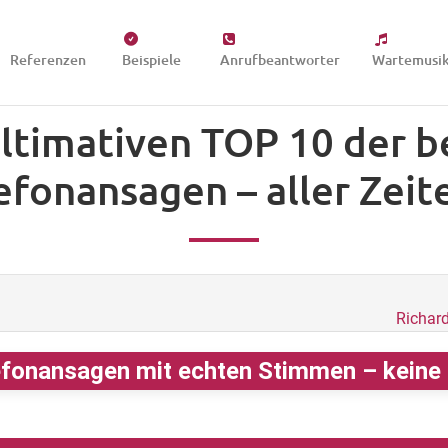
Referenzen
Beispiele
Anrufbeantworter
Wartemusi
ultimativen TOP 10 der b
efonansagen – aller Zeite
Richar
fonansagen mit echten Stimmen – keine K