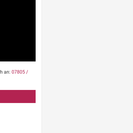
ch an:
07805 /