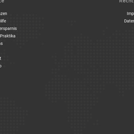
ce
Recht
nzen
Imp
ilfe
Date
ersparnis
Praktika
ns
t
p