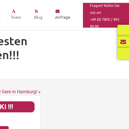
Fragen? Rufen Sie
uns an:
k
Texte
Blog
Anfrage
+49 (0) 7805 / 493
99 99
esten
n!!!
d Gere in Hamburg!
»
I !!!