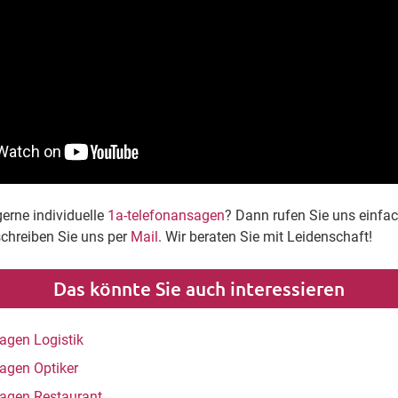
gerne individuelle
1a-telefonansagen
? Dann rufen Sie uns einfa
schreiben Sie uns per
Mail
. Wir beraten Sie mit Leidenschaft!
Das könnte Sie auch interessieren
agen Logistik
agen Optiker
agen Restaurant