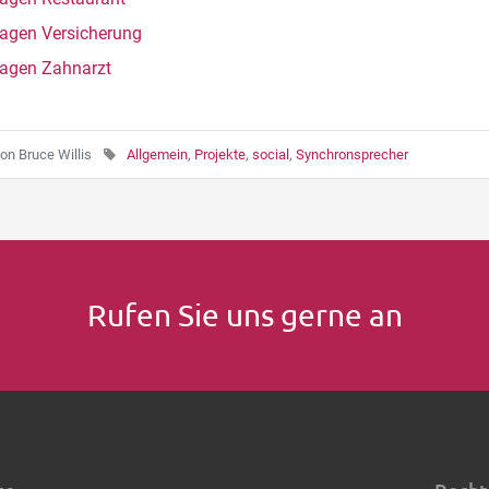
agen Versicherung
agen Zahnarzt
on
Bruce Willis
Allgemein
,
Projekte
,
social
,
Synchronsprecher
Rufen Sie uns gerne an