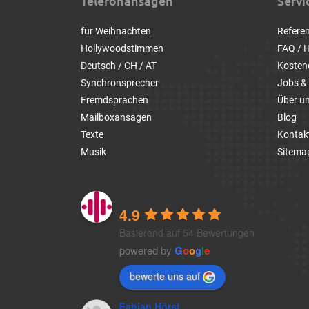
Telefonansagen
Servi
für Weihnachten
Refere
Hollywoodstimmen
FAQ / H
Deutsch / CH / AT
Kosten
Synchronsprecher
Jobs & 
Fremdsprachen
Über u
Mailboxansagen
Blog
Texte
Kontak
Musik
Sitema
1a-telefonansagen
4.9
Basierend auf 54 Bewertungen
powered by
G
o
o
g
l
e
bewerte uns auf
Fabian Hörst