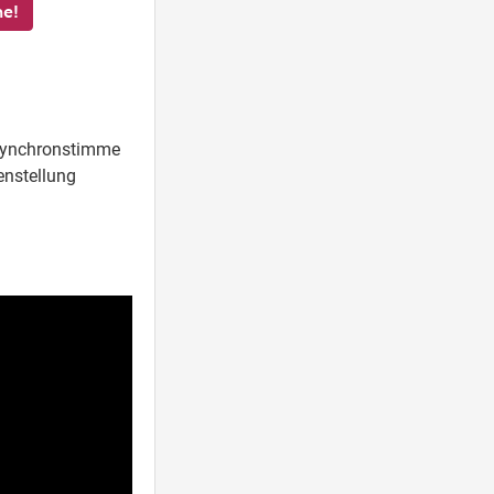
he!
 Synchronstimme
enstellung